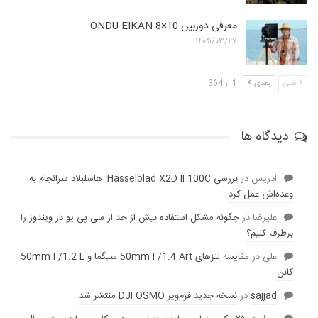
معرفی دوربین ONDU EIKAN 8×10
۱۴۰۵/۰۳/۲۷
قبلی
بعدی
1 از 364
دیدگاه ها
ادریس
در
بررسی Hasselblad X2D II 100C: هاسلبلاد سرانجام به
وعده‌‌اش عمل کرد
عليرضا
در
چگونه مشکل استفاده بیش از حد از سی پی یو در ویندوز را
برطرف کنیم؟
علی
در
مقایسه لنز‌های 50mm F/1.4 Art سیگما و 50mm F/1.2 L
کانن
sajjad
در
نسخه جدید فرم‌ویر DJI OSMO منتشر شد