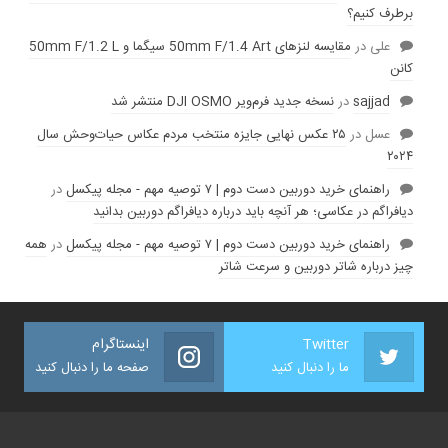
برطرف کنیم؟
علی
در
مقایسه لنز‌های 50mm F/1.4 Art سیگما و 50mm F/1.2 L
کانن
sajjad
در
نسخه جدید فرم‌ویر DJI OSMO منتشر شد
عسل
در
۲۵ عکس نهایی جایزه منتخب مردم عکاس حیات‌وحش سال
۲۰۲۴
راهنمای خرید دوربین دست دوم | ۷ توصیه مهم - مجله پیکسل
در
دیافراگم در عکاسی؛ هر آنچه باید درباره دیافراگم دوربین بدانید
راهنمای خرید دوربین دست دوم | ۷ توصیه مهم - مجله پیکسل
در
همه
چیز درباره شاتر دوربین و سرعت شاتر
Twitter
اینستاگرام
ما را دنبال کنید
صفحه ما را دنبال کنید