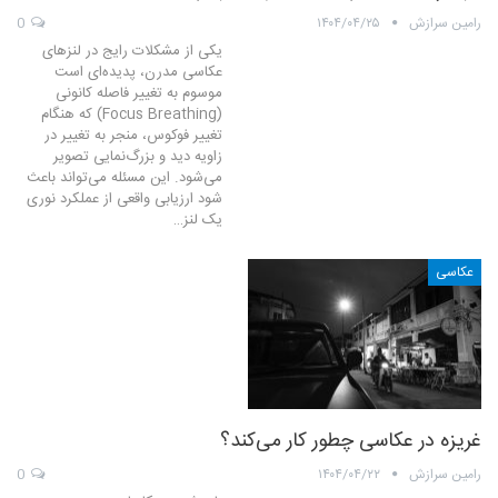
رامین سرازش
۱۴۰۴/۰۴/۲۵
0
یکی از مشکلات رایج در لنزهای
عکاسی مدرن، پدیده‌ای‌ است
موسوم به تغییر فاصله کانونی
(Focus Breathing) که هنگام
تغییر فوکوس، منجر به تغییر در
زاویه دید و بزرگ‌نمایی تصویر
می‌شود. این مسئله می‌تواند باعث
شود ارزیابی واقعی از عملکرد نوری
یک لنز…
عکاسی
غریزه در عکاسی چطور کار می‌کند؟
رامین سرازش
۱۴۰۴/۰۴/۲۲
0