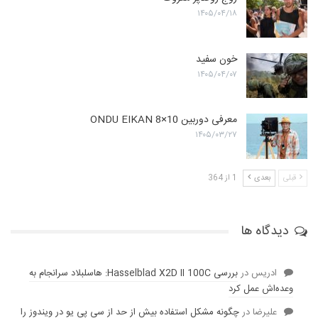
۱۴۰۵/۰۴/۱۸
خون سفید
۱۴۰۵/۰۴/۰۷
معرفی دوربین ONDU EIKAN 8×10
۱۴۰۵/۰۳/۲۷
قبلی
بعدی
1 از 364
دیدگاه ها
ادریس
در
بررسی Hasselblad X2D II 100C: هاسلبلاد سرانجام به
وعده‌‌اش عمل کرد
عليرضا
در
چگونه مشکل استفاده بیش از حد از سی پی یو در ویندوز را