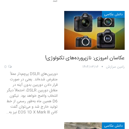
کند
دانش عکاسی
عکاسان امروزی: نازپرورده‌های تکنولوژی!
رامین سرازش
۱۴۰۴/۰۳/۰۶
0
دوربین‌های DSLR پرچم‌دار عملاً
منقرض شده‌اند. یعنی در صورت
قرار دادن دوربین بدون آینه در
مقابل دوربین DSLR، احتمالاً دیگر
انتخاب واضح خواهد بود. نیکون
D6 همین ماه به‌طور رسمی از خط
تولید خارج شد و می‌توان گفت
کانن EOS 1D X Mark III نیز به…
دانش عکاسی