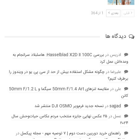
قبلی
بعدی
1 از 364
دیدگاه ها
ادریس
در
بررسی Hasselblad X2D II 100C: هاسلبلاد سرانجام به
وعده‌‌اش عمل کرد
عليرضا
در
چگونه مشکل استفاده بیش از حد از سی پی یو در ویندوز را
برطرف کنیم؟
علی
در
مقایسه لنز‌های 50mm F/1.4 Art سیگما و 50mm F/1.2 L
کانن
sajjad
در
نسخه جدید فرم‌ویر DJI OSMO منتشر شد
عسل
در
۲۵ عکس نهایی جایزه منتخب مردم عکاس حیات‌وحش سال
۲۰۲۴
راهنمای خرید دوربین دست دوم | ۷ توصیه مهم - مجله پیکسل
در