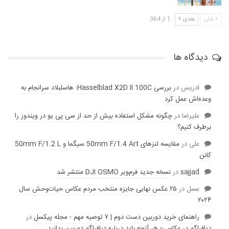
قبلی
بعدی
1 از 364
دیدگاه ها
ادریس
در
بررسی Hasselblad X2D II 100C: هاسلبلاد سرانجام به
وعده‌‌اش عمل کرد
عليرضا
در
چگونه مشکل استفاده بیش از حد از سی پی یو در ویندوز را
برطرف کنیم؟
علی
در
مقایسه لنز‌های 50mm F/1.4 Art سیگما و 50mm F/1.2 L
کانن
sajjad
در
نسخه جدید فرم‌ویر DJI OSMO منتشر شد
عسل
در
۲۵ عکس نهایی جایزه منتخب مردم عکاس حیات‌وحش سال
۲۰۲۴
راهنمای خرید دوربین دست دوم | ۷ توصیه مهم - مجله پیکسل
در
دیافراگم در عکاسی؛ هر آنچه باید درباره دیافراگم دوربین بدانید