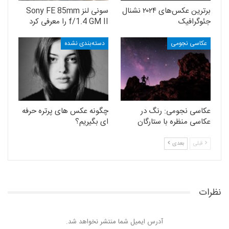
برترین عکس‌های ۲۰۲۴ نشنال
سونی لنز Sony FE 85mm
جئوگرافیک
f/1.4 GM II را معرفی کرد
عکاسی نجومی
دسته‌بندی نشده
عکاسی نجومی: رنگ در
چگونه عکس های پرتره حرفه
عکاسی منظره با ستارگان
ای بگیریم؟
قبلی
بعدی
نظرات
آدرس ایمیل شما منتشر نخواهد شد.