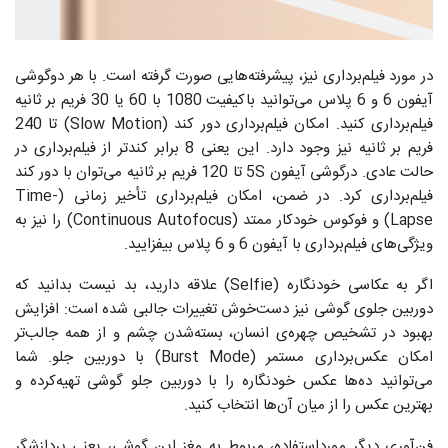
در مورد فیلم‌برداری نیز، پیشر‌فته‌هایی صورت گرفته است. با هر دوگوشی
آیفون 6 و 6 پلاس می‌توانید باکیفیت 1080 با 60 یا 30 فریم بر ثانیه
فیلم‌برداری کنید. امکان فیلم‌برداری دور کند (Slow Motion) تا 240
فریم بر ثانیه نیز وجود دارد. این یعنی 8 برابر کند‌تر از فیلم‌برداری در
حالت عادی. درگوشی آیفون 5S تا 120 فریم بر ثانیه می‌توان با دور کند
فیلم‌برداری کرد. در ضمن، امکان فیلم‌برداری تأخیر زمانی (Time-
Lapse) و فوکوس خودکار ممتد (Continuous Autofocus) را نیز به
ویژگی‌های فیلم‌برداری با آیفون 6 و 6 پلاس بیفزایید.
اگر به عکاسی خودنگاره (Selfie) علاقه دارید، بد نیست بدانید که
دوربین جلوی گوشی نیز دست‌خوش تغییرات جالبی شده است: افزایش
بهبود در تشخیص چهره‌ی انسان، بسته‌شدن چشم و از همه جالب‌تر
امکان عکس‌برداری مستمر (Burst Mode) با دوربین جلو. شما
می‌توانید ده‌ها عکس خودنگاره را با دوربین جلو گوشی تهیه‌کرده و
بهترین عکس را از میان آن‌ها انتخاب کنید.
فن‌آوری دیگر مورداستفاده، مربوط به مغز این گوشی، یعنی پردازشگر