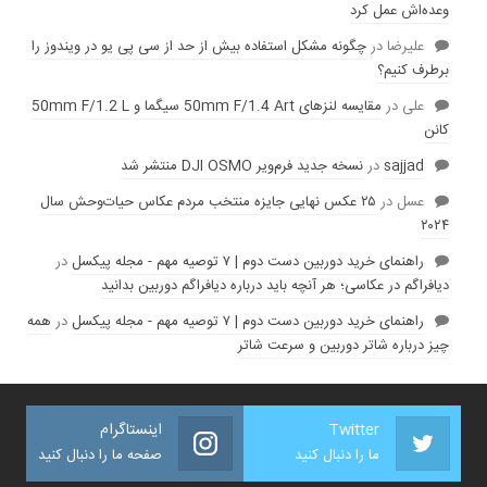
وعده‌‌اش عمل کرد
عليرضا
در
چگونه مشکل استفاده بیش از حد از سی پی یو در ویندوز را
برطرف کنیم؟
علی
در
مقایسه لنز‌های 50mm F/1.4 Art سیگما و 50mm F/1.2 L
کانن
sajjad
در
نسخه جدید فرم‌ویر DJI OSMO منتشر شد
عسل
در
۲۵ عکس نهایی جایزه منتخب مردم عکاس حیات‌وحش سال
۲۰۲۴
راهنمای خرید دوربین دست دوم | ۷ توصیه مهم - مجله پیکسل
در
دیافراگم در عکاسی؛ هر آنچه باید درباره دیافراگم دوربین بدانید
راهنمای خرید دوربین دست دوم | ۷ توصیه مهم - مجله پیکسل
در
همه
چیز درباره شاتر دوربین و سرعت شاتر
Twitter
اینستاگرام
ما را دنبال کنید
صفحه ما را دنبال کنید