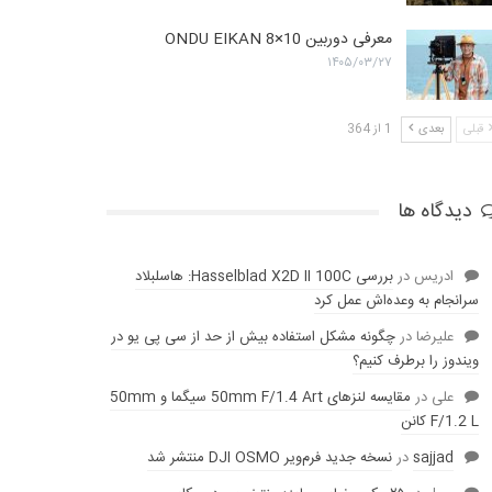
معرفی دوربین ONDU EIKAN 8×10
۱۴۰۵/۰۳/۲۷
قبلی
بعدی
1 از 364
دیدگاه ها
ادریس
در
بررسی Hasselblad X2D II 100C: هاسلبلاد
سرانجام به وعده‌‌اش عمل کرد
عليرضا
در
چگونه مشکل استفاده بیش از حد از سی پی یو در
ویندوز را برطرف کنیم؟
علی
در
مقایسه لنز‌های 50mm F/1.4 Art سیگما و 50mm
F/1.2 L کانن
sajjad
در
نسخه جدید فرم‌ویر DJI OSMO منتشر شد