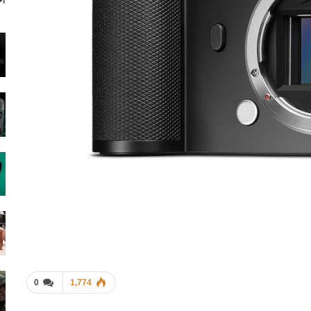
آخ
0
1,774