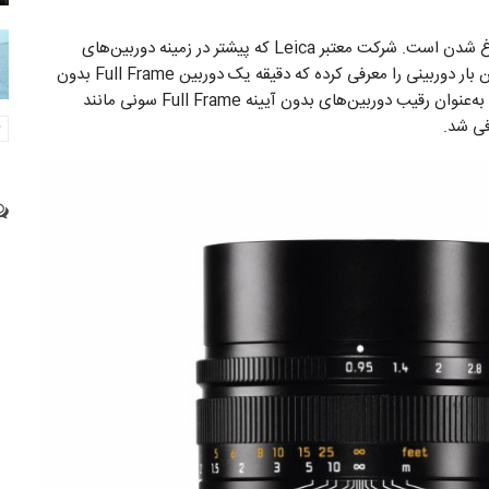
بازی دوربین‌های بدون آیینه Full Frame به‌شدت در حال داغ شدن است. شرکت معتبر Leica که پیشتر در زمینه دوربین‌های
کامپکت Rangefinder فعالیت بیشتری داشت، برای نخستین بار دوربینی را معرفی کرده که دقیقه یک دوربین Full Frame بدون
ی شد.