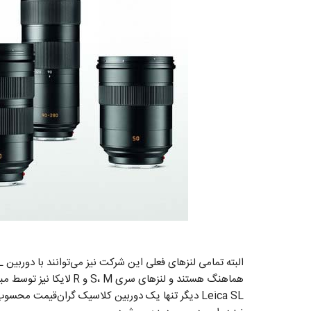
هماهنگ هستند و لنز‌های سری S، M و R لایکا نیز توسط مبدل مخصوص می‌توانند روی این دوربین بسته شوند.