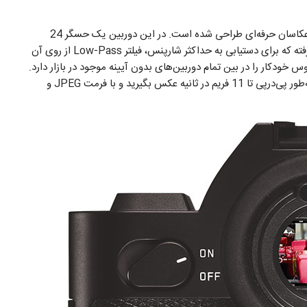
Leica می‌گوید که دوربین جدید SL این شرکت دقیقه برای عکاسان حرفه‌ای طراحی شده است. در این دوربین یک حسگر 24
مگاپیکسلی CMOS با حداکثر حساسیت 50000 ISO قرار گرفته که برای دستیابی به حداکثر شارپنس، فیلتر Low-Pass از روی آن
 خودکار را در بین تمام دوربین‌های بدون آیینه موجود در بازار دارد.
حافظه بافر 2 گیگابایتی این دوربین به شما امکان می‌دهد، به‌طور پی‌درپی تا 11 فریم در ثانیه عکس بگیرید و با فرمت JPEG و