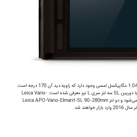
در زیر این منظره‌یاب یک نمایشگر 2.95 اینچی، با رزولوشن 1.04 مگاپیکسل لمسی وجود دارد که زاویه دید آن 170 درجه است.
این دوربین از لنز‌های سری L لایکا استفاده می‌کند. هم‌زمان با دوربین SL سه لنز سری L نیز معرفی شده است: Leica Vario-
Elmarit-SL 24-90mm f/2.8-4 همراه این دوربین عرضه می‌شود و دو لنز Leica APO-Vario-Elmarit-SL 90–280mm