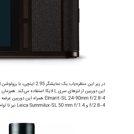
f/2.8–4 و Leica Summilux-SL 50 mm f/1.4 نیز تا اواخر سال 2016 وارد بازار خواهند شد.