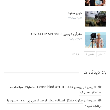
خون سفید
۱۴۰۵/۰۴/۰۷
معرفی دوربین ONDU EIKAN 8×10
۱۴۰۵/۰۳/۲۷
قبلی
بعدی
1 از 364
دیدگاه ها
ادریس
در
بررسی Hasselblad X2D II 100C: هاسلبلاد سرانجام به
وعده‌‌اش عمل کرد
عليرضا
در
چگونه مشکل استفاده بیش از حد از سی پی یو در ویندوز را
برطرف کنیم؟