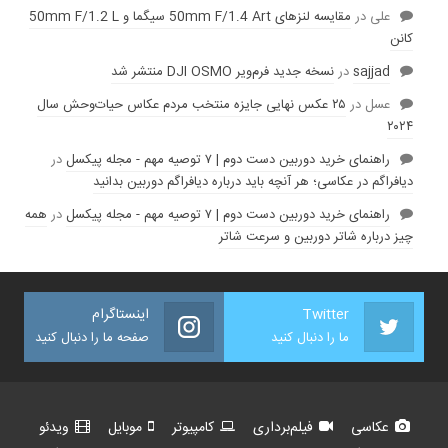
علی
در
مقایسه لنز‌های 50mm F/1.4 Art سیگما و 50mm F/1.2 L
کانن
sajjad
در
نسخه جدید فرم‌ویر DJI OSMO منتشر شد
عسل
در
۲۵ عکس نهایی جایزه منتخب مردم عکاس حیات‌وحش سال
۲۰۲۴
راهنمای خرید دوربین دست دوم | ۷ توصیه مهم - مجله پیکسل
در
دیافراگم در عکاسی؛ هر آنچه باید درباره دیافراگم دوربین بدانید
راهنمای خرید دوربین دست دوم | ۷ توصیه مهم - مجله پیکسل
در
همه
چیز درباره شاتر دوربین و سرعت شاتر
Twitter
اینستاگرام
ما را دنبال کنید
صفحه ما را دنبال کنید
عکاسی
فیلم‌برداری
کامپیوتر
موبایل
ویدئو