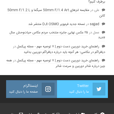
برطرف کنیم؟
علی
در
مقایسه لنز‌های 50mm F/1.4 Art سیگما و 50mm F/1.2 L
کانن
sajjad
در
نسخه جدید فرم‌ویر DJI OSMO منتشر شد
عسل
در
۲۵ عکس نهایی جایزه منتخب مردم عکاس حیات‌وحش سال
۲۰۲۴
راهنمای خرید دوربین دست دوم | ۷ توصیه مهم - مجله پیکسل
در
دیافراگم در عکاسی؛ هر آنچه باید درباره دیافراگم دوربین بدانید
راهنمای خرید دوربین دست دوم | ۷ توصیه مهم - مجله پیکسل
در
همه
چیز درباره شاتر دوربین و سرعت شاتر
Twitter
اینستاگرام
ما را دنبال کنید
صفحه ما را دنبال کنید