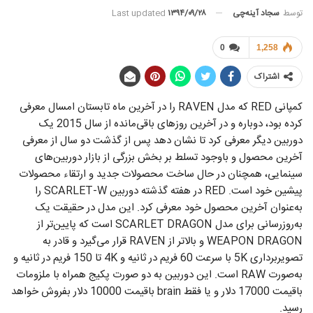
توسط
سجاد آینه‌چی
Last updated
۱۳۹۴/۰۹/۲۸
0
1,258
اشتراک
کمپانی RED که مدل RAVEN را در آخرین ماه تابستان امسال معرفی
کرده بود، دوباره و در آخرین روزهای باقی‌مانده از سال 2015 یک
دوربین دیگر معرفی کرد تا نشان دهد پس از گذشت دو سال از معرفی
آخرین محصول و باوجود تسلط بر بخش بزرگی از بازار دوربین‌های
سینمایی، همچنان در حال ساخت محصولات جدید و ارتقاء محصولات
پیشین خود است. RED در هفته گذشته دوربین SCARLET-W را
به‌عنوان آخرین محصول خود معرفی کرد. این مدل در حقیقت یک
به‌روزرسانی برای مدل SCARLET DRAGON است که پایین‌تر از
WEAPON DRAGON و بالاتر از RAVEN قرار می‌گیرد و قادر به
تصویربرداری 5K با سرعت 60 فریم در ثانیه و 4K تا 150 فریم در ثانیه و
به‌صورت RAW است. این دوربین به دو صورت پکیج همراه با ملزومات
باقیمت 17000 دلار و یا فقط brain باقیمت 10000 دلار بفروش خواهد
رسید.