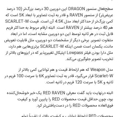
سطح‌فعال سنسور DRAGON این دوربین 30 درصد بزرگ‌تر (10 درصد
عریض‌تر) از سنسور RAVEN و قادر به ثبت تصاویر با ابعاد 5K است که
کمی بزرگ‌تر از حداکثر ابعاد مدل 4.5K آن است. قیمت SCARLET-W
هم 40 درصد بیشتر از RAVEN است. البته ارقام مربوط به حداکثر فریم
قابل ثبت در هر ثانیه توسط این دو دوربین مشابه است، اما در ابعاد
متفاوت تصویر. برخی دیگر از مشخصات دو دوربین، مثل قابلیت تعویض
مانت، یکسان است ضمن اینکه SCARLET-W برتری‌هایی هم دارد،
مثل دارا بودن فیلتر Lowpass اپتیکال تغییرپذیر که در ایزوهای بالاتر از
تخریب تصویر جلوگیری می‌کند.
مدل Weapon که هم ازلحاظ قیمت و هم توانایی کمی بالاتر از
Scarlet-W قرار می‌گیرد، قادر به ثبت تصاویر 6K با سرعت 100 فریم در
ثانیه و 5K با سرعت 120 فریم در ثانیه است.
البته درنهایت باید گفت معرفی RED RAVEN یک خبر خوشحال‌کننده
بود، چون حداقل قیمت محصولات RED را پایین آورد و کیفیت
فوق‌العاده محصولات RED را در دست‌یافتنی‌تر کرد.
محصولات RED ازلحاظ توانایی و کیفیت، بالاتر از تقریباً تمام