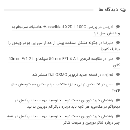
دیدگاه ها
ادریس
در
بررسی Hasselblad X2D II 100C: هاسلبلاد سرانجام به
وعده‌‌اش عمل کرد
عليرضا
در
چگونه مشکل استفاده بیش از حد از سی پی یو در ویندوز را
برطرف کنیم؟
علی
در
مقایسه لنز‌های 50mm F/1.4 Art سیگما و 50mm F/1.2 L
کانن
sajjad
در
نسخه جدید فرم‌ویر DJI OSMO منتشر شد
عسل
در
۲۵ عکس نهایی جایزه منتخب مردم عکاس حیات‌وحش سال
۲۰۲۴
راهنمای خرید دوربین دست دوم | ۷ توصیه مهم - مجله پیکسل
در
دیافراگم در عکاسی؛ هر آنچه باید درباره دیافراگم دوربین بدانید
راهنمای خرید دوربین دست دوم | ۷ توصیه مهم - مجله پیکسل
در
همه
چیز درباره شاتر دوربین و سرعت شاتر