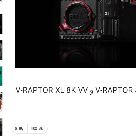
آخ
عرضه دو دوربین سینمایی V-RAPTOR 8K VV [X] و V-RAPTOR XL 8K VV
0
483