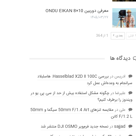
معرفی دوربین ONDU EIKAN 8×10
۱۴۰۵/۰۳/۲۷
قبلی
بعدی
1 از 364
دیدگاه ها
ادریس
در
بررسی Hasselblad X2D II 100C: هاسلبلاد
سرانجام به وعده‌‌اش عمل کرد
عليرضا
در
چگونه مشکل استفاده بیش از حد از سی پی یو در
ویندوز را برطرف کنیم؟
علی
در
مقایسه لنز‌های 50mm F/1.4 Art سیگما و 50mm
F/1.2 L کانن
sajjad
در
نسخه جدید فرم‌ویر DJI OSMO منتشر شد