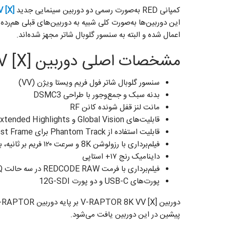
کمپانی RED به‌صورت رسمی دو دوربین سینمایی جدید
 [X]
این دوربین‌ها به‌صورت کلی شبیه به دوربین‌های قبلی هم‌رده
اعمال شده و البته به سنسور گلوبال شاتر مجهز شده‌اند.
مشخصات اصلی دوربین RED V-RAPTOR 8K VV [X]
سنسور گلوبال شاتر فول فریم ویستا ویژن (VV)
بدنه سبک و جمع‌وجور با طراحی DSMC3
مانت لنز قفل شونده کانن RF
قابلیت‌های Global Vision و Extended Highlights
قابلیت استفاده از Phantom Track برای Ghost Frame و Remapping
فیلم‌برداری با رزولوشن 8K و سرعت ۱۲۰ فریم بر ثانیه، بیت ریت ۸۰۰ مگابایت بر ثانیه
داینامیک رنج ۱۷+ استاپی
فیلم‌برداری با فرمت REDCODE RAW در سه حالت HQ، MQ و LQ
پورت‌های USB-C و دو پورت 12G-SDI
پیشین در این دوربین یافت می‌شود.