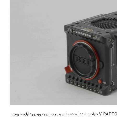
دوربین V-RAPTOR XL 8K VV [X] نیز بر اساس دوربین V-RAPTOR طراحی شده است، به‌این‌ترتیب این دوربین دارای خروجی