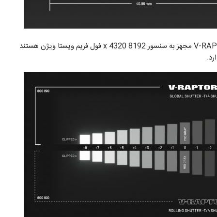
دو دوربین V-RAPTOR 8K VV [X] و V-RAPTOR XL 8K VV [X] مجهز به سنسور 8192 x 4320 فول فریم ویستا ویژن هستند