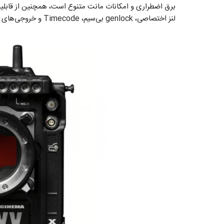
لنز اختصاصی، genlock بی‌سیم، Timecode و خروجی‌های ویدیویی اشاره کرد.