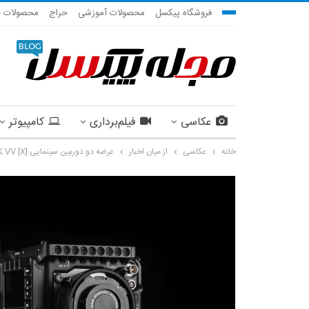
فروشگاه پیکسل
محصولات آموزشی
حراج
محصولات ج
عکاسی
فیلم‌برداری
کامپیوتر
خانه
عکاسی
از میان اخبار
عرضه دو دوربین سینمایی V-RAPTOR 8K VV [X] و V-RAPTOR XL 8K VV [X] توسط کمپانی RED