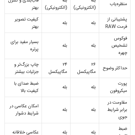
بله
بله
قاب‌بندی و کنترل
منظره‌یاب
(الکترونیکی)
(الکترونیکی)
بهتر
پشتیبانی از
کیفیت تصویر
بله
بله
فرمت RAW
بهتر
فوکوس
بسیار مفید برای
تشخیص
بله
بله
پرتره
چهره
۲۶
۲۴
چاپ بزرگ‌تر و
حداکثر وضوح
مگاپیکسل
مگاپیکسل
جزئیات بیشتر
پورت
ضبط صدای با
بله
بله
میکروفون
کیفیت بالا
مقاومت در
امکان عکاسی در
برابر شرایط
بله
بله
شرایط دشوار
جوی
ضبط
بله
بله
عکاسی خلاقانه