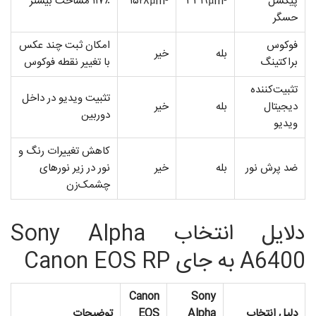
پیکسل
۳۳۱۹µm²
۱۵۲۸µm²
۱۱۷٪ مساحت بیشتر
حسگر
فوکوس
امکان ثبت چند عکس
بله
خیر
براکتینگ
با تغییر نقطه فوکوس
تثبیت‌کننده
تثبیت ویدیو در داخل
دیجیتال
بله
خیر
دوربین
ویدیو
کاهش تغییرات رنگ و
ضد پرش نور
بله
خیر
نور در زیر نورهای
چشمک‌زن
دلایل انتخاب Sony Alpha
A6400 به جای Canon EOS RP
Canon
Sony
دلیل انتخاب
Alpha
EOS
توضیحات