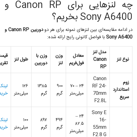
چه لنزهایی برای Canon RP و
Sony A6400 بخریم؟
در ادامه مقایسه‌ای بین لنزهای نمونه برای هر دو
دوربین Canon RP و
Sony A6400
با فواصل کانونی رایج ارائه شده:
مدل لنز
معادل
وزن
وزن با
قیم
نوع لنز
Canon
طول لنز
فول‌فریم
لنز
دوربین
تقری
RP
Canon
زوم
RF 24-
۲۴ – ۷۰
۹۰۰
۱۳۸۵
۱۲۶
لینک
استاندارد
70mm
میلی‌متر
گرم
گرم
میلی‌متر
خرید
سریع
F2.8L
Sony E
۲۴ –
16-
۴۹۴
۸۹۷
۱۰۰
لینک
۸۲.۵
55mm
گرم
گرم
میلی‌متر
خرید
میلی‌متر
F2.8 G