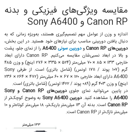
مقایسه ویژگی‌های فیزیکی و بدنه
Canon RP و Sony A6400
اندازه و وزن از عوامل مهم تصمیم‌گیری هستند، به‌ویژه زمانی که به
دنبال یافتن دوربینی مناسب برای نیازهای خود هستید. در این بخش،
دوربین‌های Canon RP
و
دوربین سونی
A6400
را از نمای جلو، پشت
و بالا در ابعاد نسبی‌شان مقایسه می‌کنیم. Canon RP دارای ابعاد
خارجی ۱۳۳ × ۸۵ × ۷۰ میلی‌متر (۵۲۴ × ۳۳۵ × ۲۷۶ اینچ) و وزن ۴۸۵
گرم (۱۰۷ پوند / ۱۷۱۱ اونس) (شامل باتری) است. از طرفی Sony
A6400 دارای ابعاد خارجی ۱۲۰ × ۶۷ × ۶۰ میلی‌متر (۴۷۲ × ۲۶۴ × ۲۳۶
اینچ) و وزن ۴۰۳ گرم (۰۸۹ پوند / ۱۴۲۲ اونس) (شامل باتری) است.
در پایین می‌توانید نمای جلوی
دوربین‌های Canon RP و Sony
A6400
را مشاهده کنید.
دوربین Sony A6400
به وضوح کوچک‌تر از
Canon RP
است. بدنه آن ۱۳ میلی‌متر باریک‌تر، ۱۸ میلی‌متر کوتاه‌تر و ۱۰
میلی‌متر نازک‌تر از Canon RP است.