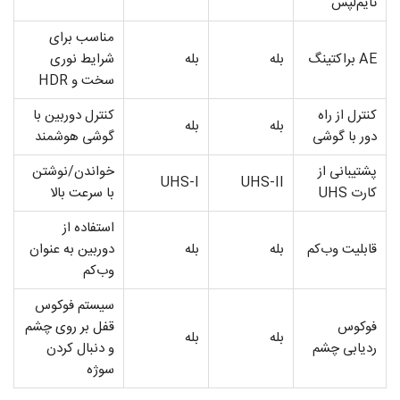
تایم‌لپس
مناسب برای
AE براکتینگ
بله
بله
شرایط نوری
سخت و HDR
کنترل از راه
کنترل دوربین با
بله
بله
دور با گوشی
گوشی هوشمند
پشتیبانی از
خواندن/نوشتن
UHS-I
UHS-II
کارت UHS
با سرعت بالا
استفاده از
قابلیت وب‌کم
بله
بله
دوربین به عنوان
وب‌کم
سیستم فوکوس
فوکوس
قفل بر روی چشم
بله
بله
ردیابی چشم
و دنبال کردن
سوژه