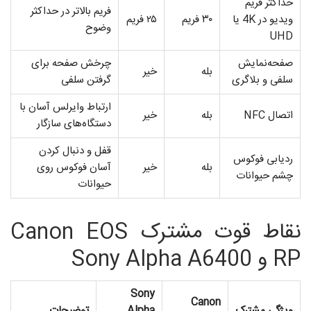
حداکثر فریم
فریم بالاتر در حداکثر
ویدیو در 4K یا
۳۰ فریم
۲۵ فریم
وضوح
UHD
صفحه‌نمایش
چرخش صفحه برای
بله
خیر
سلفی و بلاگری
گرفتن سلفی
ارتباط وایرلس آسان با
اتصال NFC
بله
خیر
دستگاه‌های سازگار
قفل و دنبال کردن
ردیابی فوکوس
بله
خیر
آسان فوکوس روی
چشم حیوانات
حیوانات
نقاط قوت مشترک Canon EOS
RP و Sony Alpha A6400
Sony
Canon
ویژگی مشترک
Alpha
توضیحات