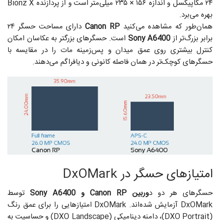
۲۴ مگاپیکسل و اندازه ۱۵۶ × ۲۳۵ میلی‌متر است و از پردازنده Bionz X
بهره می‌برد.
همان‌طور که مشاهده می‌کنید
Canon RP
دارای مساحت حسگر ۲۴
برابر بزرگ‌تر از
Sony A6400
است. حسگرهای بزرگتر به عکاسان امکان
کنترل بیشتری روی عمق میدان و پس‌زمینه مات را در مقایسه با
حسگرهای کوچک‌تر در همان فاصله کانونی و دیافراگم می‌دهند.
امتیازهای حسگر در DxOMark
حسگرهای هر دو د
وربین Canon RP و Sony A6400
توسط
DxOMark آزمایش شده‌اند. DxOMark امتیازهایی را برای عمق رنگ
(DXO Portrait)، دامنه دینامیکی (DXO Landscape) و حساسیت به