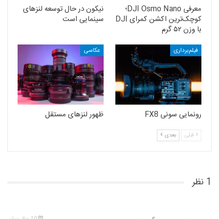
معرفی DJI Osmo Nano؛
نیکون در حال توسعه‌ لنزهای
کوچک‌ترین اکشن کمرای DJI
سینمایی است
با وزن ۵۲ گرم
فیلم‌برداری
عکاسی
رونمایی سونی FX8
ظهور لنزهای مستقل
قبلی
بعدی
1 نظر
10 سال پیش