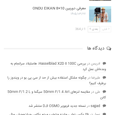
معرفی دوربین ONDU EIKAN 8×10
۱۴۰۵/۰۳/۲۷
قبلی
بعدی
1 از 364
دیدگاه ها
ادریس
در
بررسی Hasselblad X2D II 100C: هاسلبلاد سرانجام به
وعده‌‌اش عمل کرد
عليرضا
در
چگونه مشکل استفاده بیش از حد از سی پی یو در ویندوز را
برطرف کنیم؟
علی
در
مقایسه لنز‌های 50mm F/1.4 Art سیگما و 50mm F/1.2 L
کانن
sajjad
در
نسخه جدید فرم‌ویر DJI OSMO منتشر شد
عسل
در
۲۵ عکس نهایی جایزه منتخب مردم عکاس حیات‌وحش سال