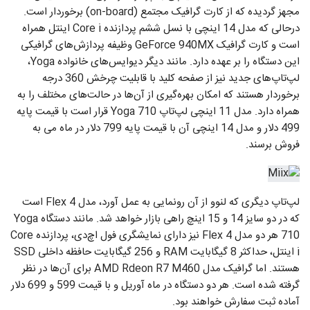
مجهز گردیده که از کارت گرافیک مجتمع (on-board) برخوردار است.
درحالی که مدل 14 اینچی با نسل ششم پردازنده Core i اینتل همراه
است و کارت گرافیک GeForce 940MX وظیفه پردازش‌های گرافیکی
این دستگاه را بر عهده دارد. مانند دیگر دیوایس‌های خانواده Yoga،
لپ‌تاپ‌های جدید نیز از صفحه کلید با قابلیت چرخش 360 درجه
برخوردار هستند که امکان بهره‌گیری از آن‌ها در حالت‌های مختلف را به
همراه دارد. مدل 11 اینچی لپ‌تاپ Yoga 710 قرار است با قیمت پایه
499 دلار و مدل 14 اینچی آن با قیمت پایه 799 دلار در ماه می‌ به
فروش برسند.
لپ‌تاپ دیگری که لنوو از آن رونمایی به عمل آورد، مدل Flex 4 است
که در دو سایز 14 و 15 اینچ راهی بازار خواهد شد. مانند دستگاه Yoga
710 هر دو مدل Flex 4 نیز دارای نمایشگری فول اچ‌دی، پردازنده Core
i اینتل، حداکثر 8 گیگابایت RAM و 256 گیگابایت حافظه داخلی SSD
هستند. اما گرافیک مدل AMD Rdeon R7 M460 برای آن‌ها در نظر
گرفته شده است. هر دو دستگاه در ماه آوریل و با قیمت 599 و 699 دلار
آماده ثبت سفارش خواهند بود.