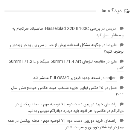
دیدگاه ها
ادریس
در
بررسی Hasselblad X2D II 100C: هاسلبلاد سرانجام به
وعده‌‌اش عمل کرد
عليرضا
در
چگونه مشکل استفاده بیش از حد از سی پی یو در ویندوز را
برطرف کنیم؟
علی
در
مقایسه لنز‌های 50mm F/1.4 Art سیگما و 50mm F/1.2 L
کانن
sajjad
در
نسخه جدید فرم‌ویر DJI OSMO منتشر شد
عسل
در
۲۵ عکس نهایی جایزه منتخب مردم عکاس حیات‌وحش سال
۲۰۲۴
راهنمای خرید دوربین دست دوم | ۷ توصیه مهم - مجله پیکسل
در
دیافراگم در عکاسی؛ هر آنچه باید درباره دیافراگم دوربین بدانید
راهنمای خرید دوربین دست دوم | ۷ توصیه مهم - مجله پیکسل
در
همه
چیز درباره شاتر دوربین و سرعت شاتر