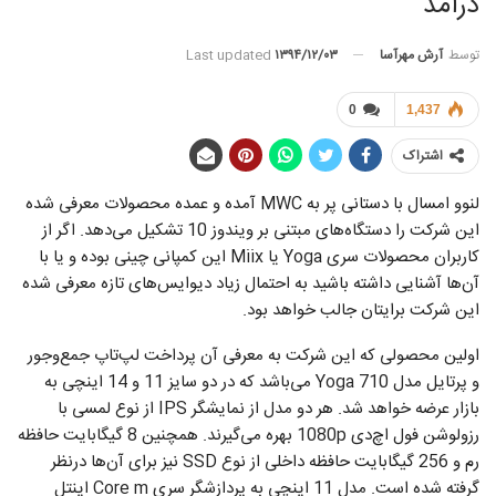
درآمد
توسط
آرش مهرآسا
Last updated
۱۳۹۴/۱۲/۰۳
0
1,437
اشتراک
لنوو امسال با دستانی پر به MWC آمده و عمده محصولات معرفی شده
این شرکت را دستگاه‌های مبتنی بر ویندوز 10 تشکیل می‌دهد. اگر از
کاربران محصولات سری Yoga یا Miix این کمپانی چینی بوده و یا با
آن‌ها آشنایی داشته باشید به احتمال زیاد دیوایس‌های تازه معرفی شده
این شرکت برایتان جالب خواهد بود.
اولین محصولی که این شرکت به معرفی آن پرداخت لپ‌تاپ جمع‌و‌جور
و پرتایل مدل Yoga 710 می‌باشد که در دو سایز 11 و 14 اینچی به
بازار عرضه خواهد شد. هر دو مدل از نمایشگر IPS از نوع لمسی با
رزولوشن فول اچ‌دی 1080p بهره می‌گیرند. همچنین 8 گیگابایت حافظه
رم و 256 گیگابایت حافظه داخلی از نوع SSD نیز برای آن‌ها درنظر
گرفته شده است. مدل 11 اینچی به پردازشگر سری Core m اینتل