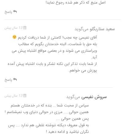
اصل منبع که ذکر هم شده رجوع نماید!
پاسخ
سعید ستاربگلو
می‌گوید
13 سال پیش
آقای نفیسی چه عجب! کامنتی از شما دریافت کردیم
بله حق با شماست، البته خدمتتان بگویم که مطالب
ویراستاری می شوند و در بعضی مواقع اشتباه پیش می
آید.
از شما بابت تذکر این نکته تشکر و بابت اشتباه پیش آمده
پوزش می خواهم.
پاسخ
سروش نفیسی
می‌گوید
13 سال پیش
سپاس از محبت شما … بنده که در خدمتتان هستم
همین حوالی …. مرزی در حوالی دنیای وب نمیشناسم !
پس همین حوالی ….
به قول معروف دیکته ننوشته غلطی هم ندارد …. پس
نگران نباشید و ادامه دهید !