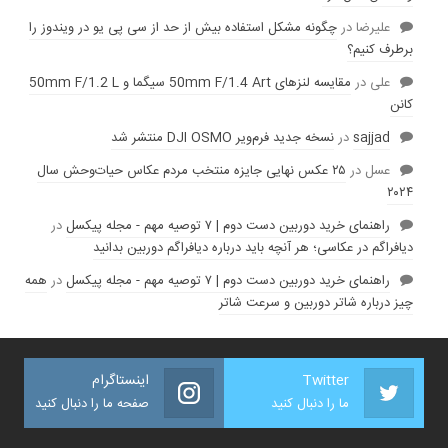
عليرضا
در
چگونه مشکل استفاده بیش از حد از سی پی یو در ویندوز را
برطرف کنیم؟
علی
در
مقایسه لنز‌های 50mm F/1.4 Art سیگما و 50mm F/1.2 L
کانن
sajjad
در
نسخه جدید فرم‌ویر DJI OSMO منتشر شد
عسل
در
۲۵ عکس نهایی جایزه منتخب مردم عکاس حیات‌وحش سال
۲۰۲۴
راهنمای خرید دوربین دست دوم | ۷ توصیه مهم - مجله پیکسل
در
دیافراگم در عکاسی؛ هر آنچه باید درباره دیافراگم دوربین بدانید
راهنمای خرید دوربین دست دوم | ۷ توصیه مهم - مجله پیکسل
در
همه
چیز درباره شاتر دوربین و سرعت شاتر
Twitter
اینستاگرام
ما را دنبال کنید
صفحه ما را دنبال کنید