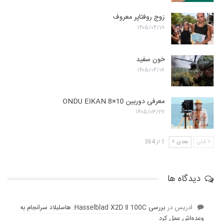
زوج روفتاپر معروف
۱۴۰۵/۰۴/۱۸
خون سفید
۱۴۰۵/۰۴/۰۷
معرفی دوربین ONDU EIKAN 8×10
۱۴۰۵/۰۳/۲۷
قبلی
بعدی
1 از 364
دیدگاه ها
ادریس
در
بررسی Hasselblad X2D II 100C: هاسلبلاد سرانجام به
وعده‌‌اش عمل کرد