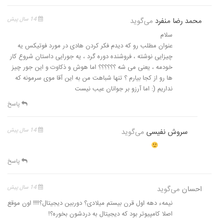
محمد رضا منفرد
می‌گوید
14 سال پیش
سلام
عنوان مطلب رو که دیدم فکر کردن هادی در مورد فوتیکس یه
چیزایی نوشته ، فروشنده دوره گرد ، یه جورایی داستان شروع کار
خودمه ، یعنی می شه ؟؟؟؟؟؟ اما هوش و ذکاوت و این جور چیز
ها رو از کجا بیارم ؟ تنها شباهت من به این آقا موی سرمونه که
نداریم (: اما آرزو بر جوانان عیب نیست
پاسخ
سروش نفیسی
می‌گوید
14 سال پیش
پاسخ
احسان
می‌گوید
14 سال پیش
نیمهء دهه اول قرن بیستم میلادی؟ دوربین دیجیتال؟!!!! اون موقع
اصلا کامپیوتر بود که دیجیتال به دردشون بخوره؟!