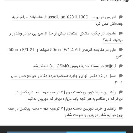
ادریس
در
بررسی Hasselblad X2D II 100C: هاسلبلاد سرانجام به
وعده‌‌اش عمل کرد
عليرضا
در
چگونه مشکل استفاده بیش از حد از سی پی یو در ویندوز را
برطرف کنیم؟
علی
در
مقایسه لنز‌های 50mm F/1.4 Art سیگما و 50mm F/1.2 L
کانن
sajjad
در
نسخه جدید فرم‌ویر DJI OSMO منتشر شد
عسل
در
۲۵ عکس نهایی جایزه منتخب مردم عکاس حیات‌وحش سال
۲۰۲۴
راهنمای خرید دوربین دست دوم | ۷ توصیه مهم - مجله پیکسل
در
دیافراگم در عکاسی؛ هر آنچه باید درباره دیافراگم دوربین بدانید
راهنمای خرید دوربین دست دوم | ۷ توصیه مهم - مجله پیکسل
در
همه
چیز درباره شاتر دوربین و سرعت شاتر