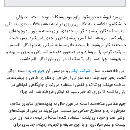
این مرد فروشنده دوره‌گرد لوازم موتورسیکلت بوده است، انصرافی
دانشگاه و علاقه‌مند به عکاسی. روزی در نیمه دههء ۱۹۷۰ میلادی، به یکی
از تولیدکنندگان پیشنهاد گریپ جدیدی برای دسته موتور و دوچرخه‌ای
بی‌ام‌اکس می‌دهد، اما کسی پیشنهادش را جدی نمی‌گیرد. پس خودش
دست به کار می‌شود: با سیصد دلار سرمایه شرکتی به نام اوکلی تاسیس
می‌کند، گریپ را می‌سازد و در صندوق عقب ماشین‌اش ویترین می‌زند و
می‌فروشد. چرا اسم اوکلی؟ سگ او در آن زمان اوکلی نام داشت.
این خلاصهء داستان
شرکت اوکلی
و موسس آن
جیم جنارد
است. اوکلی
تحت رهبر جیم چند دهه متوالی از طراحی و فناوری خاص و پیشرفته در
ساخت عینک، پوشاک و کفش استفاده می‌کرد و جایگاهی کم‌نظیر در
بازار داشت. تا روزی که خبر رسید که اوکلی فروخته شد. اما چرا؟
جیم عکاسی علاقه‌مند است. در عین حال به پدیده‌های فناوری علاقه‌ء
مفرطی دارد و مخترع خلاقی نیز هست. می‌گویند در یکی از عینک‌های
اوکلی صد و خرده‌ای پتنت استفاده شده است! در نیمهء دهه اول قرن
بیست و یکم میلادی، او با این سابقه و تجربه، زمینهء جدیدی برای