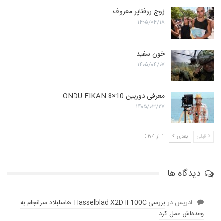
زوج روفتاپر معروف
۱۴۰۵/۰۴/۱۸
خون سفید
۱۴۰۵/۰۴/۰۷
معرفی دوربین ONDU EIKAN 8×10
۱۴۰۵/۰۳/۲۷
قبلی
بعدی
1 از 364
دیدگاه ها
ادریس
در
بررسی Hasselblad X2D II 100C: هاسلبلاد سرانجام به
وعده‌‌اش عمل کرد