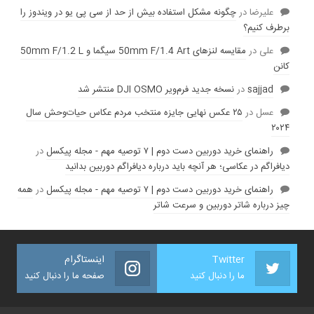
عليرضا
در
چگونه مشکل استفاده بیش از حد از سی پی یو در ویندوز را
برطرف کنیم؟
علی
در
مقایسه لنز‌های 50mm F/1.4 Art سیگما و 50mm F/1.2 L
کانن
sajjad
در
نسخه جدید فرم‌ویر DJI OSMO منتشر شد
عسل
در
۲۵ عکس نهایی جایزه منتخب مردم عکاس حیات‌وحش سال
۲۰۲۴
راهنمای خرید دوربین دست دوم | ۷ توصیه مهم - مجله پیکسل
در
دیافراگم در عکاسی؛ هر آنچه باید درباره دیافراگم دوربین بدانید
راهنمای خرید دوربین دست دوم | ۷ توصیه مهم - مجله پیکسل
در
همه
چیز درباره شاتر دوربین و سرعت شاتر
Twitter
اینستاگرام
ما را دنبال کنید
صفحه ما را دنبال کنید