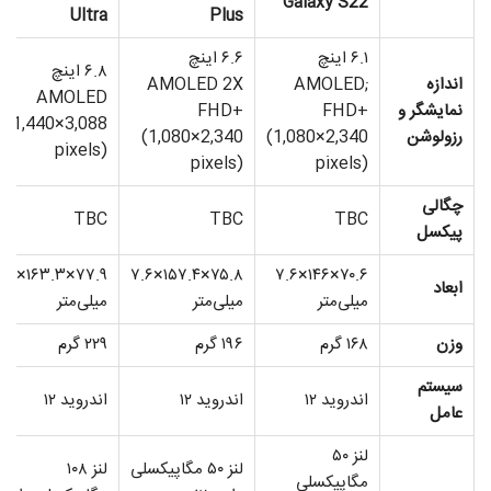
Galaxy S22
Ultra
Plus
۶.۱ اینچ
۶.۶ اینچ
۶.۸ اینچ
اندازه
AMOLED;
AMOLED 2X
AMOLED
نمایشگر و
FHD+
FHD+
(1,440×3,088
رزولوشن
(1,080×2,340
(1,080×2,340
pixels)
pixels)
pixels)
چگالی
TBC
TBC
TBC
پیکسل
۹×۱۶۳.۳×۸.۹
۷۵.۸×۱۵۷.۴×۷.۶
۷۰.۶×۱۴۶×۷.۶
ابعاد
میلی‌متر
میلی‌متر
میلی‌متر
وزن
۱۶۸ گرم
۱۹۶ گرم
۲۲۹ گرم
سیستم
اندروید ۱۲
اندروید ۱۲
اندروید ۱۲
عامل
لنز ۵۰
لنز ۵۰ مگاپیکسلی
لنز ۱۰۸
مگاپیکسلی