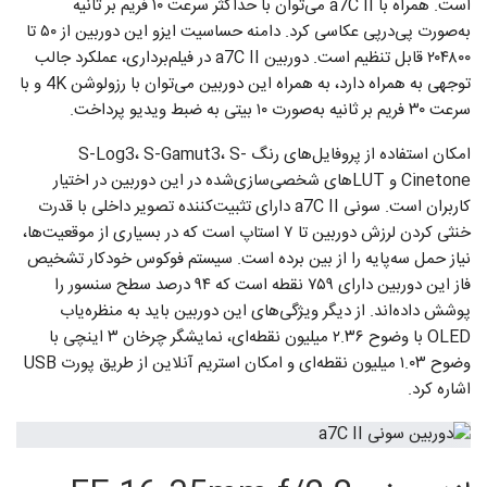
است. همراه با a7C II می‌توان با حداکثر سرعت ۱۰ فریم بر ثانیه
به‌صورت پی‌درپی عکاسی کرد. دامنه حساسیت ایزو این دوربین از ۵۰ تا
۲۰۴۸۰۰ قابل تنظیم است. دوربین a7C II در فیلم‌برداری، عملکرد جالب
توجهی به همراه دارد، به همراه این دوربین می‌توان با رزولوشن 4K و با
سرعت ۳۰ فریم بر ثانیه به‌صورت ۱۰ بیتی به ضبط ویدیو پرداخت.
امکان استفاده از پروفایل‌های رنگ S-Log3، S-Gamut3، S-
Cinetone و LUTهای شخصی‌سازی‌شده در این دوربین در اختیار
کاربران است. سونی a7C II دارای تثبیت‌کننده تصویر داخلی با قدرت
خنثی کردن لرزش دوربین تا ۷ استاپ است که در بسیاری از موقعیت‌ها،
نیاز حمل سه‌پایه را از بین برده است. سیستم فوکوس خودکار تشخیص
فاز این دوربین دارای ۷۵۹ نقطه است که ۹۴ درصد سطح سنسور را
پوشش داده‌اند. از دیگر ویژگی‌های این دوربین باید به منظره‌یاب
OLED با وضوح ۲.۳۶ میلیون نقطه‌ای، نمایشگر چرخان ۳ اینچی با
وضوح ۱.۰۳ میلیون نقطه‌ای و امکان استریم آنلاین از طریق پورت USB
اشاره کرد.