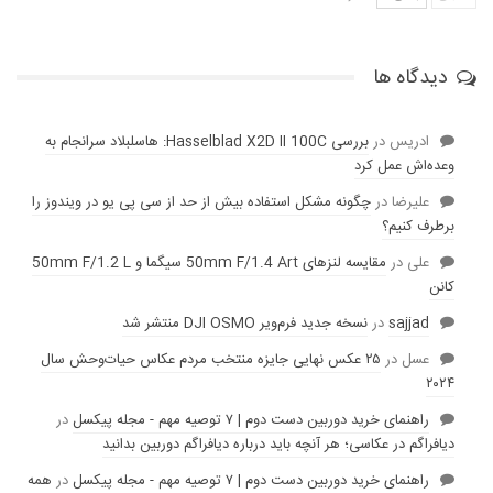
دیدگاه ها
ادریس
در
بررسی Hasselblad X2D II 100C: هاسلبلاد سرانجام به
وعده‌‌اش عمل کرد
عليرضا
در
چگونه مشکل استفاده بیش از حد از سی پی یو در ویندوز را
برطرف کنیم؟
علی
در
مقایسه لنز‌های 50mm F/1.4 Art سیگما و 50mm F/1.2 L
کانن
sajjad
در
نسخه جدید فرم‌ویر DJI OSMO منتشر شد
عسل
در
۲۵ عکس نهایی جایزه منتخب مردم عکاس حیات‌وحش سال
۲۰۲۴
راهنمای خرید دوربین دست دوم | ۷ توصیه مهم - مجله پیکسل
در
دیافراگم در عکاسی؛ هر آنچه باید درباره دیافراگم دوربین بدانید
راهنمای خرید دوربین دست دوم | ۷ توصیه مهم - مجله پیکسل
در
همه