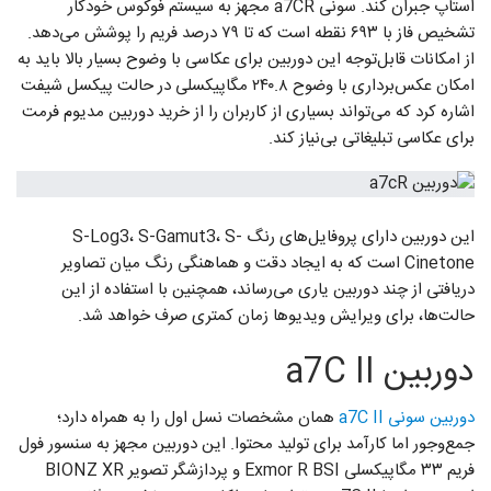
استاپ جبران کند. سونی a7CR مجهز به سیستم فوکوس خودکار
تشخیص فاز با ۶۹۳ نقطه است که تا ۷۹ درصد فریم را پوشش می‌دهد.
از امکانات قابل‌توجه این دوربین برای عکاسی با وضوح بسیار بالا باید به
امکان عکس‌برداری با وضوح ۲۴۰.۸ مگاپیکسلی در حالت پیکسل شیفت
اشاره کرد که می‌تواند بسیاری از کاربران را از خرید دوربین مدیوم فرمت
برای عکاسی تبلیغاتی بی‌نیاز کند.
این دوربین دارای پروفایل‌های رنگ S-Log3، S-Gamut3، S-
Cinetone است که به ایجاد دقت و هماهنگی رنگ میان تصاویر
دریافتی از چند دوربین یاری می‌رساند، همچنین با استفاده از این
حالت‌ها، برای ویرایش ویدیوها زمان کمتری صرف خواهد شد.
دوربین a7C II
دوربین سونی a7C II
همان مشخصات نسل اول را به همراه دارد؛
جمع‌وجور اما کارآمد برای تولید محتوا. این دوربین مجهز به سنسور فول
فریم ۳۳ مگاپیکسلی Exmor R BSI و پردازشگر تصویر ‌‌‌BIONZ XR