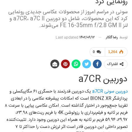
رونمایی کرد
سونی در مراسم امروز از محصولات عکاسی جدیدی رونمایی
کرد که این محصولات، شامل دو دوربین a7CR، a7C II و
لنز FE 16-35mm f/2.8 GM II می‌شوند.
توسط
رضا گلکار
Last updated
۱۴۰۲/۰۶/۱۲
0
1,264
اشتراک
دوربین a7CR
دوربین سونی a7CR
یک دوربین قدرتمند با حسگری ۶۱ مگاپیکسلی و
پردازشگر BIONZ XR است که امکانات پیشرفته عکاسی را در ابعادی
تقریبا جمع‌وجور در اختیار گذاشته است. امکان عکاسی پیاپی با سرعت ۸
فریم بر ثانیه و فیلم‌برداری با رزولوشن 4K با فریم‌ ریت‌های ۲۳.۹۸،
۲۹.۹۷، ۵۹.۹۴ فریم بر ثانیه به همراه این دوربین وجود دارد. تثبیت‌کننده
تصویر داخلی این دوربین قادر است اثر لرزش دست را حداکثر تا ۷