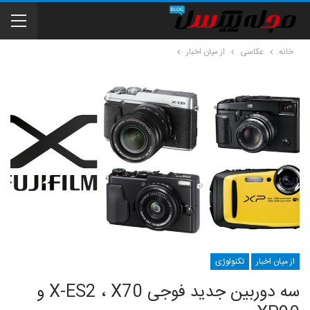
خانه
عکاسی
از میان اخبار
از میان اخبار
تکنولوژی
سه دوربین جدید فوجی X-ES2 ، X70 و