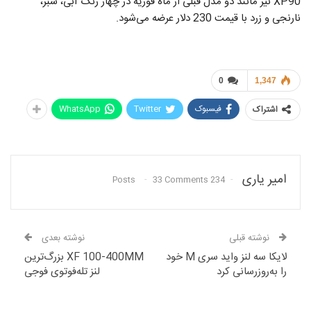
XP90 نیز مانند دو مدل قبلی از ماه فوریه در چهار رنگ آبی، سبز،
نارنجی و زرد با قیمت 230 دلار عرضه می‌شود.
0
1,347
فیسبوک
Twitter
WhatsApp
اشتراک
امیر یاری
33 Comments
234 Posts
نوشته قبلی
نوشته بعدی
لایکا سه لنز واید سری M خود
XF 100-400MM بزرگ‌ترین
را به‌روزرسانی کرد
لنز تله‌فوتوی فوجی