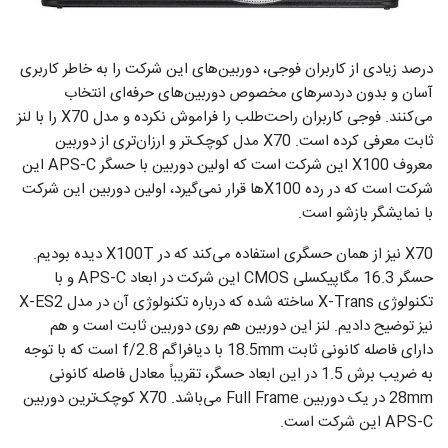
درصد زیادی از کاربران فوجی، دوربین‌های این شرکت را به خاطر کاربری
آسان و بدون دردسر‌های مخصوص دوربین‌های حرفه‌ای انتخاب
می‌کنند. فوجی کاربران راحت‌طلب را فراموش نکرده و مدل X70 را با لنز
ثابت معرفی کرده است. X70 مدل کوچک‌تر و ارزان‌تری از دوربین
معروف‌ X100 این شرکت است که اولین دوربین با حسگر APS-C این
شرکت است که در رده X100ها قرار نمی‌گیرد، اولین دوربین این شرکت
با نمایشگر بازشو است.
X70 نیز از همان حسگری استفاده می‌کند که در X100T دیده بودیم.
حسگر 16.3 مگاپیکسلی CMOS این شرکت در ابعاد APS-C و با
تکنولوژی X-Trans ساخته شده که درباره تکنولوژی آن در مدل X-ES2
نیز توضیح دادیم. لنز این دوربین هم روی دوربین ثابت است و هم
دارای فاصله کانونی ثابت 18.5mm با دیافراگم f/2.8 است که با توجه
به ضریب برش 1.5 در این ابعاد حسگر، تقریباً معادل فاصله کانونی
28mm در یک دوربین Full Frame می‌باشد. X70 کوچک‌ترین دوربین
APS-C این شرکت است.