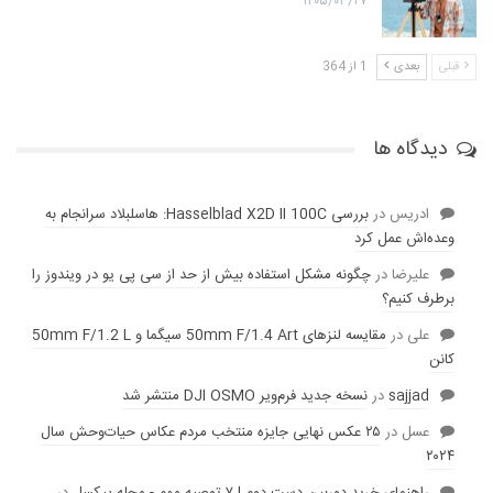
۱۴۰۵/۰۳/۲۷
قبلی
بعدی
1 از 364
دیدگاه ها
ادریس
در
بررسی Hasselblad X2D II 100C: هاسلبلاد سرانجام به
وعده‌‌اش عمل کرد
عليرضا
در
چگونه مشکل استفاده بیش از حد از سی پی یو در ویندوز را
برطرف کنیم؟
علی
در
مقایسه لنز‌های 50mm F/1.4 Art سیگما و 50mm F/1.2 L
کانن
sajjad
در
نسخه جدید فرم‌ویر DJI OSMO منتشر شد
عسل
در
۲۵ عکس نهایی جایزه منتخب مردم عکاس حیات‌وحش سال
۲۰۲۴
راهنمای خرید دوربین دست دوم | ۷ توصیه مهم - مجله پیکسل
در