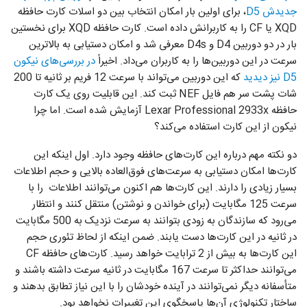
جدیدش D5
، برای اولین بار امکان انتخاب بین دو اسلات کارت حافظه
XQD یا CF را به کاربرانش داده است. کارت حافظه XQD برای نخستین
بار در دو دوربین D4 و D4s معرفی شد و امکان دستیابی به بالاترین
سرعت در این دوربین‌ها را به کاربران می‌داد. اخیراً
در بررسی‌های نیکون
D5 نیز دیدید
که این دوربین می‌تواند با سرعت 12 فریم بر ثانیه تا 200
شات پشت سر هم فایل NEF ثبت کند. این قابلیت روی یک کارت
حافظه Lexar Professional 2933x آزمایش شده است. اما چرا
نیکون از این کارت استفاده می‌کند؟
دو نکته مهم درباره این کارت‌های حافظه وجود دارد. اول اینکه این
کارت‌ها امکان دستیابی به سرعت‌های فوق‌العاده بالایی و حجم اطلاعات
بسیار زیادی را دارند. این کارت‌ها هم اکنون می‌توانند اطلاعات را با
سرعت 125 مگابایت (برای خواندن و نوشتن) منتقل کنند و انتظار
می‌رود که سازندگان به زودی بتوانند به سرعت‌ نزدیک به 500 مگابایت
در ثانیه در این کارت‌ها دست یابند. ضمن اینکه از لحاظ تئوری حجم
این کارت‌ها به بیش از 2 ترابایت خواهد رسید. کارت‌های حافظه CF
می‌توانند حداکثر تا سرعت 167 مگابایت در ثانیه سرعت داشته باشند و
متأسفانه دیگر نمی‌توانند در آینده خودشان را با این نیاز تطابق بدهند و
ساختار تکنولوژی آن‌ها پاسخگوی این تغییرات نخواهد بود.