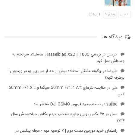
قبلی
بعدی
1 از 364
دیدگاه ها
ادریس
در
بررسی Hasselblad X2D II 100C: هاسلبلاد سرانجام به
وعده‌‌اش عمل کرد
عليرضا
در
چگونه مشکل استفاده بیش از حد از سی پی یو در ویندوز را
برطرف کنیم؟
علی
در
مقایسه لنز‌های 50mm F/1.4 Art سیگما و 50mm F/1.2 L
کانن
sajjad
در
نسخه جدید فرم‌ویر DJI OSMO منتشر شد
عسل
در
۲۵ عکس نهایی جایزه منتخب مردم عکاس حیات‌وحش سال
۲۰۲۴
راهنمای خرید دوربین دست دوم | ۷ توصیه مهم - مجله پیکسل
در