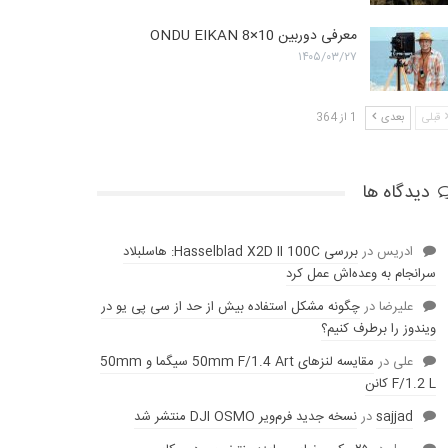
معرفی دوربین ONDU EIKAN 8×10
۱۴۰۵/۰۳/۲۷
قبلی
بعدی
1 از 364
دیدگاه ها
ادریس
در
بررسی Hasselblad X2D II 100C: هاسلبلاد
سرانجام به وعده‌‌اش عمل کرد
عليرضا
در
چگونه مشکل استفاده بیش از حد از سی پی یو در
ویندوز را برطرف کنیم؟
علی
در
مقایسه لنز‌های 50mm F/1.4 Art سیگما و 50mm
F/1.2 L کانن
sajjad
در
نسخه جدید فرم‌ویر DJI OSMO منتشر شد