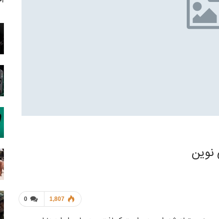
آخ
 نوین
0
1,807