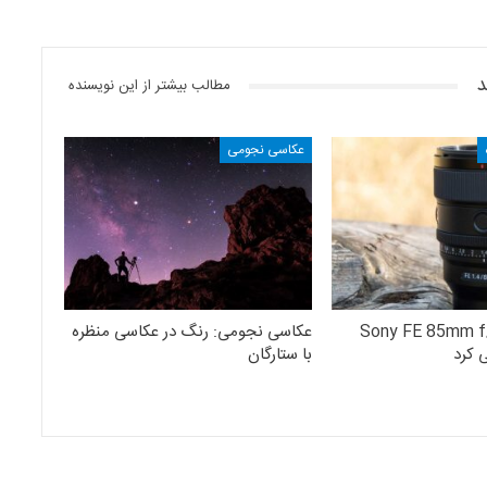
د
مطالب بیشتر از این نویسنده
عکاسی نجومی
نز Sony FE 85mm f/1.4
عکاسی نجومی: رنگ در عکاسی منظره
با ستارگان