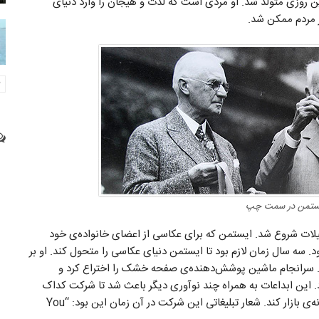
کت کداک 160 سال پیش در چنین روزی متولد شد. او مردی است که لذت و هیجان را وارد دنیای
ز مردم ممکن شد.
ستمن در سمت چپ
یلات شروع شد. ایستمن که برای عکاسی از اعضای خانواده‌ی خود
بود. سه سال زمان لازم بود تا ایستمن دنیای عکاسی را متحول کند. او بر
کند. سرانجام ماشین پوشش‌دهنده‌ی صفحه خشک را اختراع کرد و
رد. این ابداعات به همراه چند نوآوری دیگر باعث شد تا شرکت کداک
دوربین‌های کوچک با کارایی بسیار ساده را در سال 1888 روانه‌ی بازار کند. شعار تبلیغاتی این شرکت در آن زمان این بود: “You