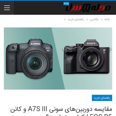
خانه
عکاسی
راهنمای خرید
راهنمای خرید
مقایسه دوربین‌های سونی A7S III و کانن