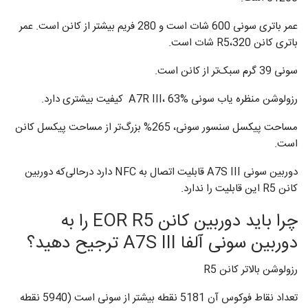
عمر باتری سونی 600 شات است و 280 فریم بیشتر از کانن است. عمر
باتری کانن R5،320 شات است.
سونی 39 گرم سبک‌تر از کانن است.
رزولوشن منظره یاب سونی A7R III، 63% کیفیت بیشتری دارد.
مساحت پیکسل سنسور سونی، 265% بزرگ‌تر از مساحت پیکسل کانن
است.
دوربین سونی A7S III قابلیت اتصال به NFC دارد درحالی‌که دوربین
کانن R5 این قابلیت را ندارد.
چرا باید دوربین کانن EOR R5 را به
دوربین سونی آلفا A7S III ترجیح دهید؟
رزولوشن بالاتر کانن R5
تعداد نقاط فوکوس آن 5181 نقطه بیشتر از سونی است (5940 نقطه