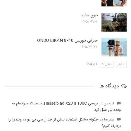
خون سفید
۱۴۰۵/۰۴/۰۷
معرفی دوربین ONDU EIKAN 8×10
۱۴۰۵/۰۳/۲۷
قبلی
بعدی
1 از 364
دیدگاه ها
ادریس
در
بررسی Hasselblad X2D II 100C: هاسلبلاد سرانجام به
وعده‌‌اش عمل کرد
عليرضا
در
چگونه مشکل استفاده بیش از حد از سی پی یو در ویندوز را
برطرف کنیم؟