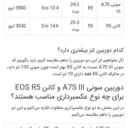
سونی A7S
24.2
85
13.4 Evs
3900 ایزو
III
بیت
25.3
کانن R5
95
14.6 Evs
3042 ایزو
بیت
کدام دوربین لنز بیشتری دارد؟
اگر بخواهیم لنز این دو دوربین را باهم مقایسه کنیم، باید بگوییم که
سونی A7S III نسبت به کانن R5 بهتر است چون سونی 133 لنز دارد،
در حالیکه کانن R5 فقط دارای 19 لنز است.
دوربین سونی A7S III و کانن EOS R5
برای چه نوع عکسبرداری مناسب هستند؟
در این بخش به دو نوع عکسبرداری متفاوت اشاره می‌کنیم و این دو
دوربین را باهم مقایسه می‌کنیم.