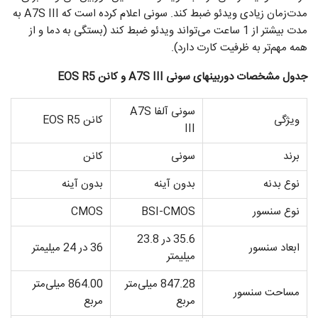
مدت‌زمان زیادی ویدئو ضبط کند. سونی اعلام کرده است که A7S III به
مدت بیشتر از 1 ساعت می‌تواند ویدئو ضبط کند (بستگی به دما و از
همه مهم‌تر به ظرفیت کارت دارد).
جدول مشخصات دوربین­های سونی
A7S III
و کانن
EOS R5
سونی آلفا A7S
ویژگی
کانن EOS R5
III
برند
سونی
کانن
نوع بدنه
بدون آینه
بدون آینه
نوع سنسور
BSI-CMOS
CMOS
35.6 در 23.8
ابعاد سنسور
36 در 24 میلی­متر
میلی­متر
847.28 میلی‌متر
864.00 میلی‌متر
مساحت سنسور
مربع
مربع