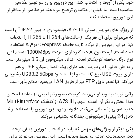
خود یکی از آن‌ها را انتخاب کند. این دوربین برای هر نوعی عکاسی
مناسب است اما خیلی از عکاسان ترجیح می‌دهند در عکاسی از مناظر از
این دوربین استفاده کنند.
از ویژگی‌های دوربین سونی A7S III، فیلم‌برداری ۱۰ بیتی 4:2:2 آن است
که می‌توان برای آن هر یک از حالت‌های H.264 یا H.265 را انتخاب
کرد. در این دوربین از درگاه کارت حافظه CFexpress نوع A استفاده
شده است. فرمت نوع A حداکثر دارای سرعت 1000MBps است. این
نوع درگاه حافظه کوچک‌تر است. اندازه میکروفون آن 3.5 میلی‌متر است
و به طرز جالبی این دوربین هم دارای یک اتصال میکرو USB و هم
دارای پورت USB نوع C است و از استاندارد USB3.2 5Gbps پشتیبانی
می‌کند. ترانسفر فایل FTP نیز از طریق LAN بی‌سیم امکان‌پذیر است.
وقتی نوبت به ویدئو می‌رسد، کیفیت تصویر تنها نیمی از معادله است و
صدا بخش دیگر آن است. سونی A7S III از کفشک Multi-interface
جدید سونی پشتیبانی می‌کند. علاوه براین، این دوربین با استفاده از 4
کانال 24 بیتی از میکروفون چندگانه پشتیانی می‌کند.
یکی دیگر از ویژگی‌های مهمی که باید در انتخاب دوربین به آن توجه
کرد، محدودیت زمانی در ضبط ویدئو است. این دوربین می‌تواند برای