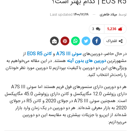
EOS R5 | کدام بهتر است؟
توسط
میلاد طاهری
Last updated
۱۴۰۰/۱۲/۲۸
3
5,236
اشتراک
در حال حاضر، دوربین‌های
سونی A7S III
و
کانن EOS R5
از
مشهورترین
دوربین های بدون آینه
هستند. در این مقاله می‌خواهیم به
ویژگی‌های این دو دوربین باکیفیت بپردازیم تا دوربین مورد نظر خودتان
را راحت‌تر انتخاب کنید.
هر دو دوربین دارای سنسورهای فول فریم هستند اما سونی A7S III
دارای رزولشن 12.0 مگاپیکسل و کانن دارای رزولوشن 45.0 مگاپیکسل
است. همچنین سونی A7S III در جولای 2020 و کانن R5 در جولای
2020 به بازار معرفی شده‌اند. هر دو دوربین در یک زمان وارد بازار
شده‌اند از این‌رو با جزیئات بیشتری به مقایسه این دو دوربین
می‌پردازیم: