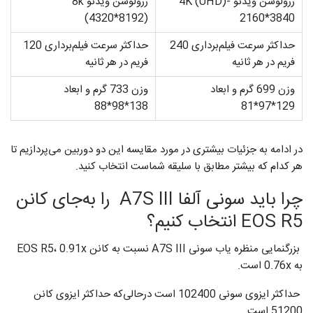
رزولوشن ویدئو 4K (UHD)-
رزولوشن ویدئو 8k
(4320*8192)
2160*3840
حداکثر سرعت فیلم‌برداری 240
حداکثر سرعت فیلم‌برداری 120
فریم در هر ثانیه
فریم در هر ثانیه
وزن 699 گرم و ابعاد
وزن 733 گرم و ابعاد
138*98*88
129*97*81
در ادامه به جزئیات بیشتری در مورد مقایسه این دو دوربین می‌پردازیم تا
هر کدام که بیشتر مطابق با سلیقه شماست انتخاب کنید.
چرا باید سونی آلفا A7S III را به‌جای کانن
EOS R5 انتخاب کنیم؟
بزرگنمایی منظره یاب سونی A7S III نسبت به کانن EOS R5، 0.91x
به 0.76x است.
حداکثر ایزوی سونی 102400 است درحالی‌که حداکثر ایزوی کانن
51200 است.