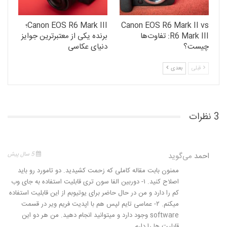
Canon EOS R6 Mark II vs
Canon EOS R6 Mark III؛
R6 Mark III: تفاوت‌ها
برنده یکی از معتبرترین جوایز
چیست؟
دنیای عکاسی
قبلی
بعدی
3 نظرات
احمد
می‌گوید
5 سال پیش
ممنون بابت مقاله کاملی که زحمت کشیدید. دو تامورد رو باید
اصلاح کنید. ۱- دوربین الفا سون تری قابلیت استفاده به جای وب
کم را دارد و من در حال حاضر برای یوتیوبم از این قابلیت استفاده
میکنم. ۲- عماسی تایم لپس هم با اپدیت فریم ویر در قسمت
software وجود دارد و میتوانید انجام دهید. من هر دو این
قابلیت ها را دارم