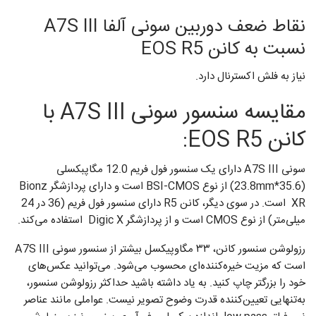
نقاط ضعف دوربین سونی آلفا A7S III
نسبت به کانن EOS R5
نیاز به فلش اکسترنال دارد.
مقایسه سنسور سونی A7S III با
کانن EOS R5:
سونی A7S III دارای یک سنسور فول فریم 12.0 مگاپبکسلی
(35.6*23.8mm) از نوع BSI-CMOS است و دارای پردازشگر Bionz
XR است. در سوی دیگر، کانن R5 دارای سنسور فول فریم (36 در 24
میلی‌متر) از نوع CMOS است و از پردازشگر Digic X استفاده می‌کند.
رزولوشن سنسور کانن، ۳۳ مگاوپیکسل بیشتر از سنسور سونی A7S III
است که مزیت خیره‌کننده‌ای محسوب می‌شود. می‌توانید عکس‌های
خود را بزرگتر چاپ کنید. به یاد داشته باشید حداکثر رزولوشن سنسور،
به‌تنهایی تعیین‌کننده قدرت وضوح تصویر نیست. عواملی مانند عناصر