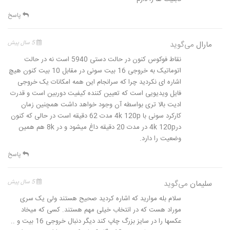
پاسخ
مارال
می‌گوید
5 سال پیش
نقاط فوکوس کنون در حالت دستی 5940 است نه در حالت
اتوماتیک به خروجی 16 بیت سونی در مقابل 10 بیت کنون هیچ
اشاره ای نکردید چرا که سرانجام این همه امکانات یک خروجی
فایل ویدیویی است که تعیین کننده کیفیت دوربین است و قدرت
ادیت بالا تری بواسطه آن وجود خواهد داشت همچنین زمان
کارکرد سونی با 4k 120p مدت 62 دقیقه است در حالی که کنون
در4k 120p در مدت 20 دقیقه داغ میشود و در 8k هم همین
وضعیت را دارد.
پاسخ
سلیمان
می‌گوید
5 سال پیش
سلام بله موارید که اشاره کردید صحیح هستند ولی یک سری
موراد هست که در انتخاب خیلی مهم هستند. کسی که میخاد
عکسها را در سایز بزرگ چاپ کند دیگر دنبال خروجی 16 بیت و ..