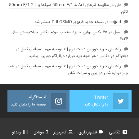
علی
در
مقایسه لنز‌های 50mm F/1.4 Art سیگما و 50mm F/1.2 L
کانن
sajjad
در
نسخه جدید فرم‌ویر DJI OSMO منتشر شد
عسل
در
۲۵ عکس نهایی جایزه منتخب مردم عکاس حیات‌وحش سال
۲۰۲۴
راهنمای خرید دوربین دست دوم | ۷ توصیه مهم - مجله پیکسل
در
دیافراگم در عکاسی؛ هر آنچه باید درباره دیافراگم دوربین بدانید
راهنمای خرید دوربین دست دوم | ۷ توصیه مهم - مجله پیکسل
در
همه
چیز درباره شاتر دوربین و سرعت شاتر
Twitter
اینستاگرام
ما را دنبال کنید
صفحه ما را دنبال کنید
عکاسی
فیلم‌برداری
کامپیوتر
موبایل
ویدئو