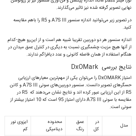
نور، فیلتر low pass، اندازه پیکسل و فن‌آوری سنسور نیز بر رزولوشن
نهایی تصویر گرفته شده نیز تاثیر می‌گذارند.
در تصویر زیر می‌توانید اندازه سنسور A7S III و R5 را باهم مقایسه
کنید.
اندازه سنسور هر دو دوربین تقریبا شبیه هم است و از این‌رو هیچ-کدام
از آنها هیچ مزیت چشمگیری نسبت به دیگری در کنترل عمق میدان در
هنگام استفاده از همان فاصله کانونی و عدد دیافراگم ندارند.
نتایج بررسی DxOMark
امتیاز DxOMARK را می‌توان یکی از مهم‌ترین معیارهای ارزیابی
حسگرهای تصویر دانست. سنسور دوربین‌های سونی A7S III و کانن
R5 از این ارزیابی عبور کرده اند و نتایج نشان می‌دهند که R5 در
مقایسه با سونی A7S III دارای امتیاز 95 است که 10 امتیاز بیشتر از
سونی است.
در
عمق
محدوده
ایزوی نور
مدل
کل
رنگ
دینامیکی
کم