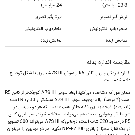
23.8 میلی­متر)
24 میلی­متر)
لرزش‌گیر تصویر
لرزش‌گیر تصویر
منظره­‌یاب الکترونیکی
منظره‌یاب الکترونیکی
نمایش زنده
نمایش زنده
مقایسه اندازه بدنه
اندازه فیزیکی و وزن کانن R5 و سونی A7S III در زیر با شکل توضیح
داده شده است.
همان‌طور که مشاهده می‌کنید ابعاد سونی A7S III کوچک‌تر از کانن R5
است (۹ درصد). بااین‌وجود، سونی A7S III سبک‌تر از کانن R5 است
(۵ درصد). توجه به این نکته حائز اهمیت است که هر دو دوربین در
شرایط آب‌و‌هوایی سخت هم می‌توانند استفاده شوند. عمر باتری کانن
R5 در حدود 320 شات است، درحالی‌که A7S III می‌تواند 600 تصویر
در یک شارژ مجزا از باتری NP-FZ100 بگیرد. هر دو دوربین را می‌توان