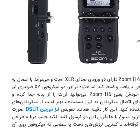
نیز مانند مدل قبلی خودش یعنی رکوردر Zoom H4n دارای دو ورودی صدای XLR است و می‌تواند با اتصال به
خروجی‌های حرفه‌ای، صدای مستقیم را از میکروفون‌های خارجی دریافت و ضبط کند. اما علاوه بر این دو میکروفون XY ضربدری نیز
روی این رکوردر طراحی شده که همانند مدل حرفه‌ای‌تر خودش یعنی Zoom H6 می‌توانید آن‌ها را از بدنه جدا کرده و
برای اتصال میکروفون به این قسمت‌ها، بهتر است از میکروفون‌های
لنز دوربین‌ DSLR
صورت
کاربرد متنوع را جایگزین این دو کپسول کنید. نکته جالب درباره طراحی
 گرفته‌اند تا کمترین لرزش‌های دست یا سطحی که میکروفون روی آن