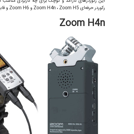
این رکوردرهای کارآمد و کوچک برای چه کاربردی مناسب است 
رکوردر حرفه‌ای Zoom H4n ، Zoom H5 و Zoom H6 و قابلیت‌ها و تفاوت‌های این سه وسیله حرفه‌ای صدابرداری توضیح دهیم.
Zoom H4n