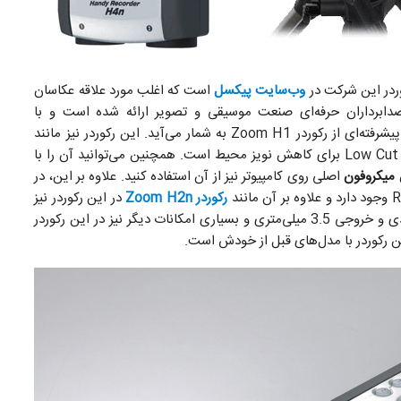
وردر این شرکت در
وب‌سایت پیکسل
است که اغلب مورد علاقه عکاسان
دف صدابرداران حرفه‌ای صنعت موسیقی و تصویر ارائه شده است و با
های ضربدری XY بالای آن به لحاظ ظاهری، نوع پیشرفته‌‌ای از رکوردر Zoom H1 به شمار می‌آید. این رکوردر نیز مانند
مدل‌های دیگر Zoom دارای امکانات پیشرفته‌ای مانند فیلتر Low Cut برای کاهش نویز محیط است. همچنین می‌توانید آن را با
میکروفون
اصلی روی کامپیوتر نیز از آن استفاده کنید. علاوه بر این، در
رکوردر Zoom H2n
در این رکوردر نیز
قابلیت Mid Side را می‌بینیم. تیونر، مترونوم، جک‌های ورودی و خروجی 3.5 میلی‌متری و بسیاری امکانات دیگر نیز در این رکوردر
ین رکوردر با مدل‌های قبل از خودش است.