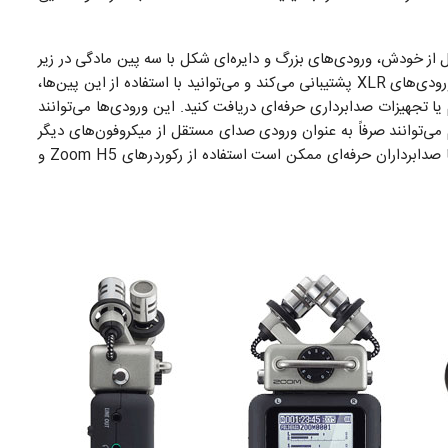
وت رکوردر zoom H4n با مدل‌های قبل از خودش، ورودی‌های بزرگ و دایره‌ای شکل با سه پین مادگی در زیر
رکوردر است. بله، Zoom H4n ارزان‌ترین مدلی است که از ورودی‌های XLR پشتیبانی می‌کند و می‌توانید با استفاده از این پین‌ها،
 یا تجهیزات صدابرداری حرفه‌ای دریافت کنید. این ورودی‌ها می‌توانند
کیب شوند و هم می‌توانند صرفاً به عنوان ورودی صدای مستقل از میکروفون‌های دیگر
کار کنند. رکوردر zoom H4n به اندازه‌ای کامل است که تنها صدابرداران حرفه‌ای ممکن است استفاده از رکوردر‌های Zoom H5 و