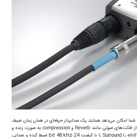
ما امکان می‌دهد همانند یک صدابردار حرفه‌ای در همان زمان ضبط،
صداهای ورودی را کنترل کرده و تغییر دهید. حتی می‌توانید از افکت‌های صوتی مانند Reverb و compression به صورت زنده و
در حال ضبط استفاده کنید. این رکوردر می‌تواند صدای چهار کاناله را Surround را با کیفیت 24-bit 48 kHz ضبط کرده و صدایی