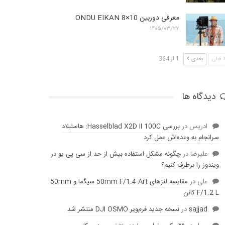
معرفی دوربین ONDU EIKAN 8×10
۱۴۰۵/۰۳/۲۷
قبلی
بعدی
1 از 364
دیدگاه ها
ادریس
در
بررسی Hasselblad X2D II 100C: هاسلبلاد
سرانجام به وعده‌‌اش عمل کرد
عليرضا
در
چگونه مشکل استفاده بیش از حد از سی پی یو در
ویندوز را برطرف کنیم؟
علی
در
مقایسه لنز‌های 50mm F/1.4 Art سیگما و 50mm
F/1.2 L کانن
sajjad
در
نسخه جدید فرم‌ویر DJI OSMO منتشر شد