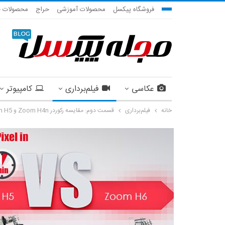
فروشگاه پیکسل
محصولات آموزشی
حراج
محصولات ج
عکاسی
فیلم‌برداری
کامپیوتر
خانه
فیلم‌برداری
قسمت دوم: مقایسه رکوردر Zoom H4n و Zoom H5 و Zoom H6