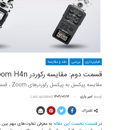
فیلم‌برداری
بررسی
نقد و مقایسه
قسمت دوم: مقایسه رکوردر Zoom H4n و Zoom H5 و Zoom H6
مقایسه پیکسل به پیکسل رکوردرهای Zoom ، قسمت دوم
توسط
امیر یاری
Last updated
۱۴۰۴/۰۲/۱۶
اشتراک
در
قسمت نخست این مقاله