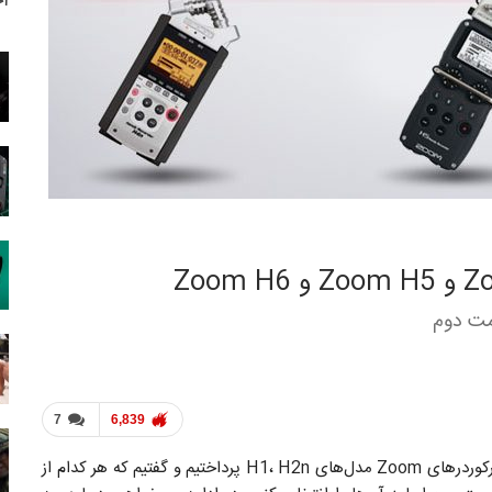
آخ
7
6,839
به معرفی تفاوت‌های مهم بین رکوردر‌های Zoom مدل‌های H1، H2n پرداختیم و گفتیم که هر کدام از