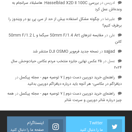
ادریس
در
بررسی Hasselblad X2D II 100C: هاسلبلاد سرانجام به
وعده‌‌اش عمل کرد
عليرضا
در
چگونه مشکل استفاده بیش از حد از سی پی یو در ویندوز را
برطرف کنیم؟
علی
در
مقایسه لنز‌های 50mm F/1.4 Art سیگما و 50mm F/1.2 L
کانن
sajjad
در
نسخه جدید فرم‌ویر DJI OSMO منتشر شد
عسل
در
۲۵ عکس نهایی جایزه منتخب مردم عکاس حیات‌وحش سال
۲۰۲۴
راهنمای خرید دوربین دست دوم | ۷ توصیه مهم - مجله پیکسل
در
دیافراگم در عکاسی؛ هر آنچه باید درباره دیافراگم دوربین بدانید
راهنمای خرید دوربین دست دوم | ۷ توصیه مهم - مجله پیکسل
در
همه
چیز درباره شاتر دوربین و سرعت شاتر
Twitter
اینستاگرام
ما را دنبال کنید
صفحه ما را دنبال کنید