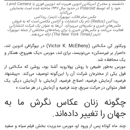
دانشمند و مخترع آمریکایی ادوین هربرت لند دوربین فوری یا Land Camera
خود را که توسط Polaroid در حدود سال ۱۹۴۷ ساخته شده است به‌نمایش
می‌گذارد.
عکس سام فالک، نیویورک تایمز/ ریداکس
ریداکس (Redux) نام یک انتشارات و آژانس عکاسی است که به فروش
عکس‌های خبری و نشریه‌ای می‌پردازد. آن‌ها به عنوان یک شرکت انتشاراتی
فعالیت می‌کنند و عکس‌های خبری را برای رسانه‌های مختلفی از جمله نیویورک
تایمز (The New York Times) ارائه می‌دهند.
ویکتور کی مک‌النی (Victor K. McElheny) در بیوگرافی ادوین لند،
«اصرار بر غیرممکن» می‌نویسد، برای لند، مورس «یک هم‌روح، همکار و
یک محافظ» شد.
مورس به‌طور طبیعی با روش پولاروید آشنا بود، روشی که مک‌النی از
قول یکی از مخترعان شرکت آن را این‌گونه توصیف می‌کند: «پیشنهاد
فرضیه، آزمایش فرضیه، اصلاح فرضیه، آزمایش با آزمایش دیگر، یک
قطار متوالی در حرکت سریع، چند فرضیه و آزمایش در هر ساعت.»
چگونه زنان عکاس نگرش ما به
جهان را تغییر داده‌اند.
چند ماه کوتاه پس از ورود او، مورس مدیریت بخش فیلم سیاه و سفید