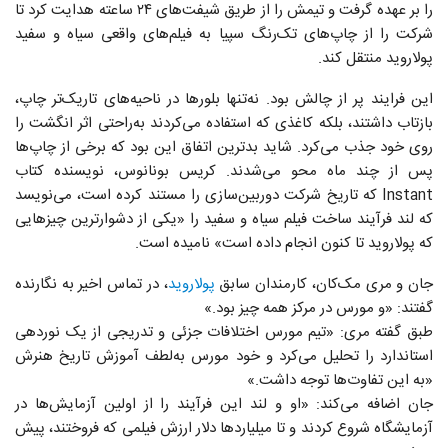
را بر عهده گرفت و تیمش را از طریق شیفت‌های ۲۴ ساعته هدایت کرد تا
شرکت را از چاپ‌های تک‌رنگ سپیا به فیلم‌های واقعی سیاه و سفید
پولاروید منتقل کند.
این فرایند پر از چالش‌ بود. نه‌تنها بلورها در ناحیه‌های تاریک‌تر چاپ،
بازتاب داشتند، بلکه کاغذی که استفاده می‌کردند به‌راحتی اثر انگشت را
روی خود جذب می‌کرد. شاید بدترین اتفاق این بود که برخی از چاپ‌ها
پس از چند ماه محو می‌شدند. کریس بونانوس، نویسنده کتاب
Instant که تاریخ شرکت دوربین‌سازی را مستند کرده است، می‌نویسد
که لند فرآیند ساخت فیلم سیاه و سفید را «یکی از دشوارترین چیزهایی
که پولاروید تا کنون انجام داده است» نامیده است.
جان و مری مک‌کان، کارمندان سابق
پولاروید
، در تماس اخیر به نگارنده
گفتند: «و مورس در مرکز همه چیز بود.»
طبق گفته مری: «تیم مورس اختلافات جزئی و تدریجی از یک نوردهی
استاندارد را تحلیل می‌کرد و خود مورس به‌لطف آموزش تاریخ هنرش
«به این تفاوت‌ها توجه داشت.»
جان اضافه می‌کند: «او و لند این فرآیند را از اولین آزمایش‌ها در
آزمایشگاه شروع کردند و تا میلیاردها دلار ارزش فیلمی که فروختند، پیش