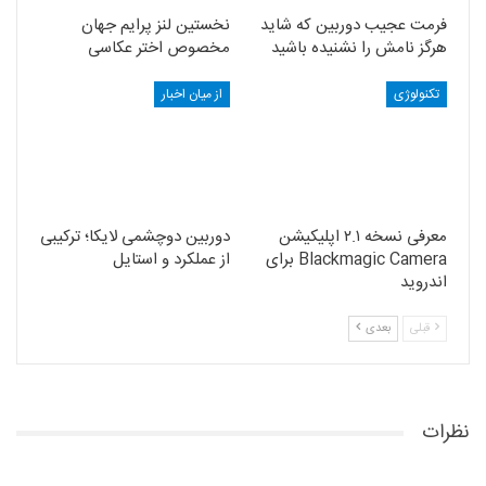
فرمت عجیب دوربین که شاید
نخستین لنز پرایم جهان
هرگز نامش را نشنیده باشید
مخصوص اختر عکاسی
تکنولوژی
از میان اخبار
معرفی نسخه ۲.۱ اپلیکیشن
دوربین دوچشمی لایکا؛ ترکیبی
Blackmagic Camera برای
از عملکرد و استایل
اندروید
قبلی
بعدی
نظرات