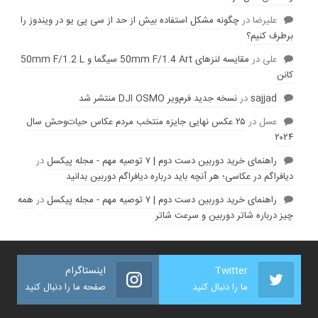
عليرضا
در
چگونه مشکل استفاده بیش از حد از سی پی یو در ویندوز را
برطرف کنیم؟
علی
در
مقایسه لنز‌های 50mm F/1.4 Art سیگما و 50mm F/1.2 L
کانن
sajjad
در
نسخه جدید فرم‌ویر DJI OSMO منتشر شد
عسل
در
۲۵ عکس نهایی جایزه منتخب مردم عکاس حیات‌وحش سال
۲۰۲۴
راهنمای خرید دوربین دست دوم | ۷ توصیه مهم - مجله پیکسل
در
دیافراگم در عکاسی؛ هر آنچه باید درباره دیافراگم دوربین بدانید
راهنمای خرید دوربین دست دوم | ۷ توصیه مهم - مجله پیکسل
در
همه
چیز درباره شاتر دوربین و سرعت شاتر
Twitter
اینستاگرام
ما را دنبال کنید
صفحه ما را دنبال کنید