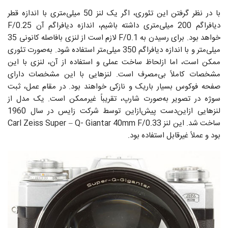
با در نظر گرفتن این تئوری، اگر یک لنز 50 میلی‌متری با اندازه قطر
دیافراگم 200 میلی‌متری داشته باشیم‌، اندازه دیافراگم آن F/0.25
خواهد بود. برای رسیدن به F/0.1 لازم است از لنزی بافاصله کانونی 35
میلی‌متر و با اندازه دیافراگم 350 میلی‌متر استفاده شود. به‌صورت تئوری
ممکن است، اما ازلحاظ ساخت عملی و استفاده از آن، لنزی با این
مشخصات کاملاً بی‌مصرف است. لنز‌هایی با این مشخصات دارای
صفحه فوکوس بسیار باریک و نازکی خواهند بود. در مقام عمل، ثبت
سوژه در تصویر به‌صورت شارپ، تقریباً غیرممکن است. یک مدل از
لنزهایی ازاین‌دست پیش‌ازاین توسط شرکت زایس در سال 1960
ساخت شد. این لنز Carl Zeiss Super – Q- Giantar 40mm F/0.33
بود و عملاً غیرقابل استفاده بود.