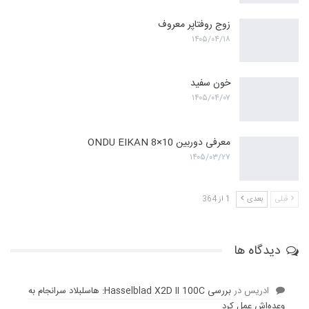
زوج روفتاپر معروف
۱۴۰۵/۰۴/۱۸
خون سفید
۱۴۰۵/۰۴/۰۷
معرفی دوربین ONDU EIKAN 8×10
۱۴۰۵/۰۳/۲۷
قبلی
بعدی
1 از 364
دیدگاه ها
ادریس
در
بررسی Hasselblad X2D II 100C: هاسلبلاد سرانجام به
وعده‌‌اش عمل کرد