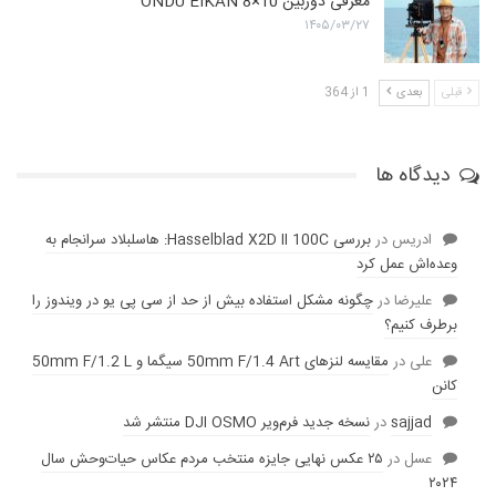
معرفی دوربین ONDU EIKAN 8×10
۱۴۰۵/۰۳/۲۷
قبلی
بعدی
1 از 364
دیدگاه ها
ادریس
در
بررسی Hasselblad X2D II 100C: هاسلبلاد سرانجام به
وعده‌‌اش عمل کرد
عليرضا
در
چگونه مشکل استفاده بیش از حد از سی پی یو در ویندوز را
برطرف کنیم؟
علی
در
مقایسه لنز‌های 50mm F/1.4 Art سیگما و 50mm F/1.2 L
کانن
sajjad
در
نسخه جدید فرم‌ویر DJI OSMO منتشر شد
عسل
در
۲۵ عکس نهایی جایزه منتخب مردم عکاس حیات‌وحش سال
۲۰۲۴