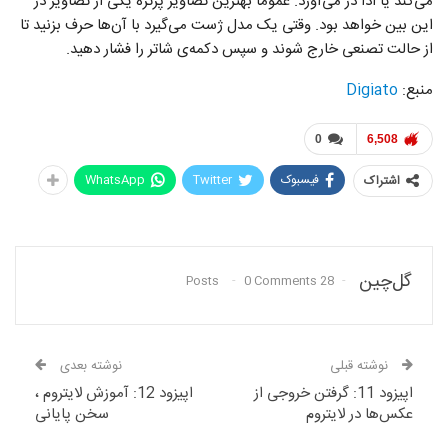
می‌کند یا ادا در می‌آورد. عموما بهترین تصاویر پرتره یکی از تصاویر در
این بین خواهد بود. وقتی یک مدل ژست می‌گیرد با آن‌ها حرف بزنید تا
از حالت تصنعی خارج شوند و سپس دکمه‌ی شاتر را فشار دهید.
منبع:
Digiato
0
6,508
فیسبوک
Twitter
WhatsApp
اشتراک
گل‌چین
0 Comments
28 Posts
نوشته قبلی
نوشته بعدی
اپیزود 11: گرفتن خروجی از
اپیزود 12: آموزش لایتروم ،
عکس‌ها در لایتروم
سخن پایانی