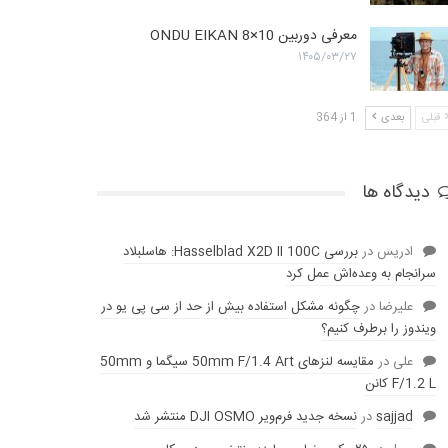
معرفی دوربین ONDU EIKAN 8×10
۱۴۰۵/۰۳/۲۷
قبلی
بعدی
1 از 364
دیدگاه ها
ادریس
در
بررسی Hasselblad X2D II 100C: هاسلبلاد
سرانجام به وعده‌‌اش عمل کرد
عليرضا
در
چگونه مشکل استفاده بیش از حد از سی پی یو در
ویندوز را برطرف کنیم؟
علی
در
مقایسه لنز‌های 50mm F/1.4 Art سیگما و 50mm
F/1.2 L کانن
sajjad
در
نسخه جدید فرم‌ویر DJI OSMO منتشر شد