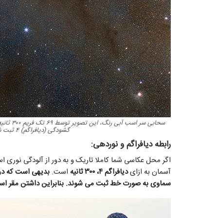
گشودگی (دیافراگم) ۴ ثبت شده است. عکس: امیرحسین ابوالفتح
رابطه دیافراگم و نوردهی:
اگر محل عکاسی شما کاملا تاریک و به دور از آلودگی نوری ا
آسمان به ازای
دیافراگم ۴، ۳۰۰ ثانیه
است.
سماوی به صورت خط ثبت می شوند. بنابراین داشتن مقر اس