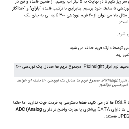
و هر دفعه که ظرف کوچکتر پر می شود، آن را در ظرف ۵ لیتری سر ریز کنیم تا در نهایت به ۵ لیتر آب برسیم. از همین قاعده و فن در
ترکیب قاعده
“باران”
و
“حداکثر
برای ۵ ساعت نوردهی در مثال بالا می توان از ۶۰ فریم نوردهی ۳۰۰ ثانیه ای به جای یک
احتی توسط دارک فریم حذف می شود.
نمی رود.
۳۲ تک فریم ۳۰۰ ثانیه ای از کهکشانهای M81 و M82 در محیط نرم افزار PixInsight. مجموع فریم ها معادل یک نوردهی ۱۶۰ دقیقه ای خواهد
امیرحسین ابوالفتح
است، اما اگر با DSLR ها کار می کنید، قطعا دسترسی به فرمت فیت ندارید اما حتما
 DATA بیشتری یا عبارت واضح تر دارای
ADC (Analog