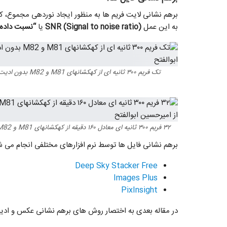
به این عمل
(SNR (Signal to noise ratio
یا
“نسبت داده ه
تک فریم ۳۰۰ ثانیه ای از کهکشانهای M81 و M82 بدون ادیت، به سطح نویز و دیتا در تصویر دقت شود. عکس از امیرحسین ابوالفتح
برهم نشانی فایل ها توسط نرم افزارهای مختلفی انجام می شود 
Deep Sky Stacker Free
Images Plus
PixInsight
در مقاله بعدی به اختصار روش های برهم نشانی عکس و اد