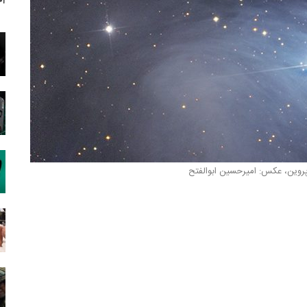
آخ
روین، عکس: امیرحسین ابوالفتح