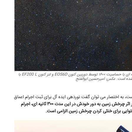
سحابی سر اسب آبی رنگ، این تصویر توسط ۶۹ تک فریم ۳۰۰ ثانیه ای با حساسیت ۱۶۰۰ توسط دوربین کنون EOS6D و لنز کنون EF200 L با
ست، به اختصار می توان گفت نوردهی ایده آل برای ثبت اجرام اعماق
بدیهی است که در اثر چرخش زمین به دور خودش در این مدت ۳۰۰ ثانیه ای، اجرام
توایی برای خنثی کردن چرخش زمین الزامی است.