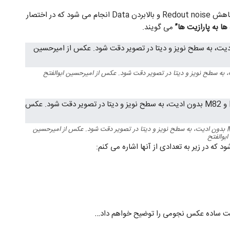
برهم نشانی لایت فریم ها به منظور ایجاد نوردهی مجموع، کاهش Redout noise و بالابردن Data انجام می شود که در اختصار
ا به پارازیت ها”
می گویند.
۳۲ فریم ۳۰۰ ثانیه ای معادل ۱۶۰ دقیقه از کهکشانهای M81 و M82 بدون ادیت، به سطح نویز و دیتا در تصویر دقت شود. عکس از امیرحسین
ابوالفتح
که در زیر به تعدادی از آنها اشاره می کنم:
یت ساده عکس نجومی را توضیح خواهم داد…