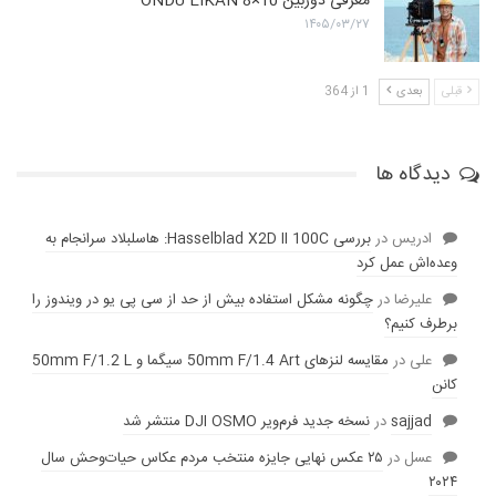
معرفی دوربین ONDU EIKAN 8×10
۱۴۰۵/۰۳/۲۷
قبلی
بعدی
1 از 364
دیدگاه ها
ادریس
در
بررسی Hasselblad X2D II 100C: هاسلبلاد سرانجام به
وعده‌‌اش عمل کرد
عليرضا
در
چگونه مشکل استفاده بیش از حد از سی پی یو در ویندوز را
برطرف کنیم؟
علی
در
مقایسه لنز‌های 50mm F/1.4 Art سیگما و 50mm F/1.2 L
کانن
sajjad
در
نسخه جدید فرم‌ویر DJI OSMO منتشر شد
عسل
در
۲۵ عکس نهایی جایزه منتخب مردم عکاس حیات‌وحش سال
۲۰۲۴