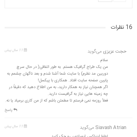
16 نظرات
حجت عزیزی
می‌گوید
11 سال پیش
سلام
من یک طراح گرافیک هستم. به طور اتفاقی( در حال سرچ
دوربین مد نظرم) با سایت شما آشنا شدم و بعد ناگهان چشمم به
پایین صفحه سایت افتاد. همکاری با پیکسل!
اگر همچنان نیاز به همکار دارید، به من اطلاع دهید که دقیقاً در
چه زمینه هایی نیاز به گرافیست دارید.
فعلاً روزمه نمی فرستم تا مطمئن باشم که از من کاری برمیاد یا نه.
پاسخ
Siavash Atrian
می‌گوید
11 سال پیش
لطفا اینباکس ایمیلتون رو چک کنید