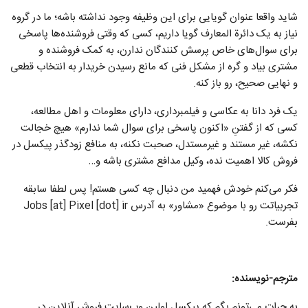
شاید واقعا عنوان گویایی برای این وظیفه وجود نداشته باشه؛ ما در گروه
نیاز به یک دائرة المعارف گویا داریم، کسی که وقتی فروشنده‌ها پاسخی
برای سوال‌های خاص پرسش کنندگان ندارن، به کمک فروشنده و
مشتری بیاد و گره از مشکل فنی که مانع رسیدن خریدار به انتخاب قطعی
و نهایی‌ صحیح، رو باز کنه.
یک فرد دانا به عکاسی و فیلمبرداری، دارای معلومات و اهل مطالعه،
کسی که از گفتنِ «اکنون پاسخی برای سوال شما ندارم» هیچ خجالت
نکشه، غیر مستند و غیرمستدل، صحبت نکنه، به منافع زودگذر پیکسل در
فروش کالا اهمیت نده، وکیل مدافع مشتری باشه و…
فکر می‌کنم خودش فهمید من دنبال چه کسی هستم! پس لطفا سابقه
تجربیاتت رو با موضوع «مشاور» به آدرس Jobs [at] Pixel [dot] ir
بفرست.
مترجم-نویسنده:
به جرات می‌تونم بگم که پیکسل اولین وب‌سایت فروش آنلاین در