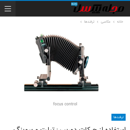
خانه
عکاسی
ترفندها
focus control
ترفندها