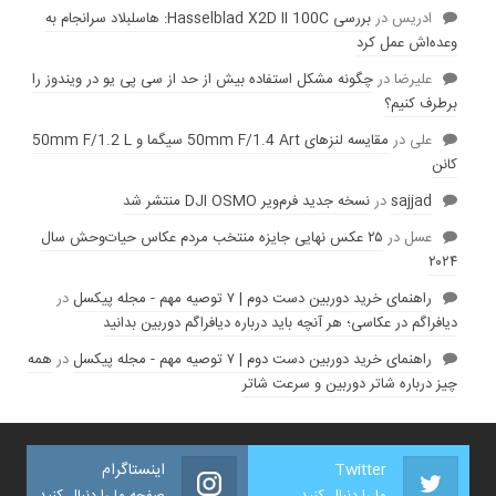
ادریس
در
بررسی Hasselblad X2D II 100C: هاسلبلاد سرانجام به
وعده‌‌اش عمل کرد
عليرضا
در
چگونه مشکل استفاده بیش از حد از سی پی یو در ویندوز را
برطرف کنیم؟
علی
در
مقایسه لنز‌های 50mm F/1.4 Art سیگما و 50mm F/1.2 L
کانن
sajjad
در
نسخه جدید فرم‌ویر DJI OSMO منتشر شد
عسل
در
۲۵ عکس نهایی جایزه منتخب مردم عکاس حیات‌وحش سال
۲۰۲۴
راهنمای خرید دوربین دست دوم | ۷ توصیه مهم - مجله پیکسل
در
دیافراگم در عکاسی؛ هر آنچه باید درباره دیافراگم دوربین بدانید
راهنمای خرید دوربین دست دوم | ۷ توصیه مهم - مجله پیکسل
در
همه
چیز درباره شاتر دوربین و سرعت شاتر
Twitter
اینستاگرام